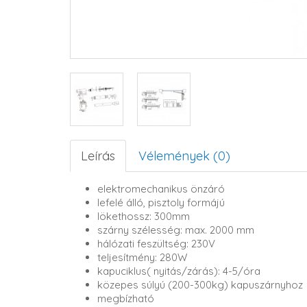
Leírás
Vélemények (0)
elektromechanikus önzáró
lefelé álló, pisztoly formájú
lökethossz: 300mm
szárny szélesség: max. 2000 mm
hálózati feszültség: 230V
teljesítmény: 280W
kapuciklus( nyitás/zárás): 4-5/óra
közepes súlyú (200-300kg) kapuszárnyhoz
megbízható