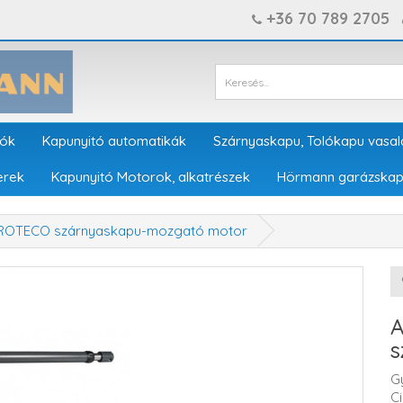
+36 70 789 2705
tók
Kapunyitó automatikák
Szárnyaskapu, Tolókapu vasal
erek
Kapunyitó Motorok, alkatrészek
Hörmann garázskap
ROTECO szárnyaskapu-mozgató motor
A
s
G
C