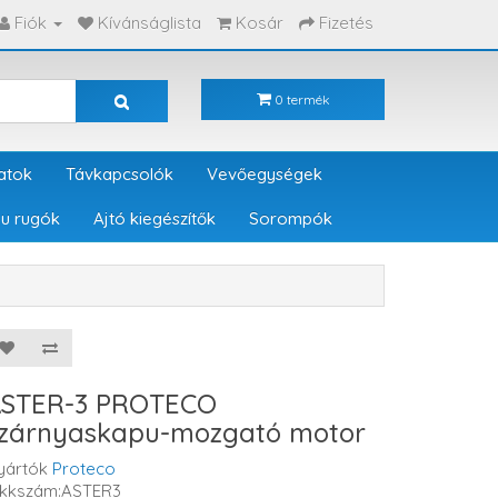
Fiók
Kívánságlista
Kosár
Fizetés
0 termék
atok
Távkapcsolók
Vevőegységek
u rugók
Ajtó kiegészítők
Sorompók
STER-3 PROTECO
zárnyaskapu-mozgató motor
yártók
Proteco
ikkszám:ASTER3