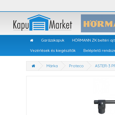
Garázskapuk
HÖRMANN ZK beltéri aj
Vezérlések és kiegészítők
Beléptető rendsz
Márka
Proteco
ASTER-3 P