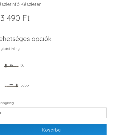
észletinfó:Készleten
3 490 Ft
ehetséges opciók
yitási irány
Bal
Jobb
nnyiség
Kosárba