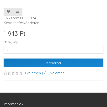
Cikkszám:PBK-812A
Készletinfó:Készleten
1 943 Ft
Mennyiség
Kosárba
0 vélemény
/
új vélemény
Információk