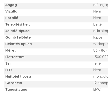
Anyag
műanya
Vízálló
Nem
Porálló
Nem
Telepítési hely
beltér
Jeladó típusa
mikroka
Gomb felülete
lapos
Bekötés típusa
sorkapc
Méret
86 × 86 
Élettartam
~500 00
Szín
fehér
LED
Nem
Nyitójel típusa
monostab
Garancia
12 hóna
Tanusítvány
EMC