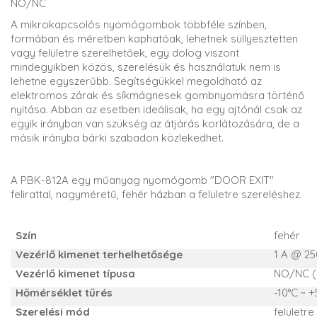
NO/NC
A mikrokapcsolós nyomógombok többféle színben,
formában és méretben kaphatóak, lehetnek süllyesztetten
vagy felületre szerelhetőek, egy dolog viszont
mindegyikben közös, szerelésük és használatuk nem is
lehetne egyszerűbb. Segítségükkel megoldható az
elektromos zárak és síkmágnesek gombnyomásra történő
nyitása. Abban az esetben ideálisak, ha egy ajtónál csak az
egyik irányban van szükség az átjárás korlátozására, de a
másik irányba bárki szabadon közlekedhet.
A PBK-812A egy műanyag nyomógomb "DOOR EXIT"
felirattal, nagyméretű, fehér házban a felületre szereléshez.
Szín
fehér
Vezérlő kimenet terhelhetősége
1 A @ 25
Vezérlő kimenet típusa
NO/NC (
Hőmérséklet tűrés
-10°C ~ 
Szerelési mód
felületre