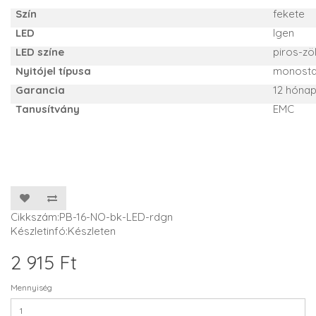
Szín
fekete
LED
Igen
LED színe
piros-zö
Nyitójel típusa
monostab
Garancia
12 hóna
Tanusítvány
EMC
Cikkszám:PB-16-NO-bk-LED-rdgn
Készletinfó:Készleten
2 915 Ft
Mennyiség