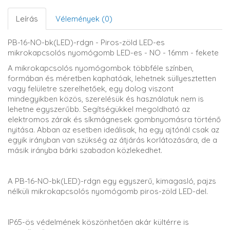
Leírás
Vélemények (0)
PB-16-NO-bk(LED)-rdgn - Piros-zöld LED-es
mikrokapcsolós nyomógomb LED-es - NO - 16mm - fekete
A mikrokapcsolós nyomógombok többféle színben,
formában és méretben kaphatóak, lehetnek süllyesztetten
vagy felületre szerelhetőek, egy dolog viszont
mindegyikben közös, szerelésük és használatuk nem is
lehetne egyszerűbb. Segítségükkel megoldható az
elektromos zárak és síkmágnesek gombnyomásra történő
nyitása. Abban az esetben ideálisak, ha egy ajtónál csak az
egyik irányban van szükség az átjárás korlátozására, de a
másik irányba bárki szabadon közlekedhet.
A PB-16-NO-bk(LED)-rdgn egy egyszerű, kimagasló, pajzs
nélküli mikrokapcsolós nyomógomb piros-zöld LED-del.
IP65-ös védelmének köszönhetően akár kültérre is