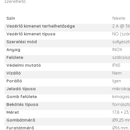
szerelhető.
Szín
fekete
Vezérlő kimenet terhelhetősége
2 A @ 3
Vezérlő kimenet típusa
NO (szár
Szerelési mód
süllyeszt
Anyag
INOX
Felülete
szálcsisz
Védelmi mutató
IP65
Vízálló
Nem
Porálló
Igen
Jeladó típusa
mikroka
Gomb felülete
kimagas
Bekötés típusa
forraszt
Méret
17,8 × 2
Gombátmérő
Ø9,25 m
Furatátmérő
Ø16 mm