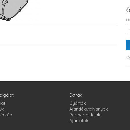
6
Me
olgálat
Extrák
lat
Gyártók
uk
Ajándékutalványok
térkép
Partner oldalak
Ajánlatok