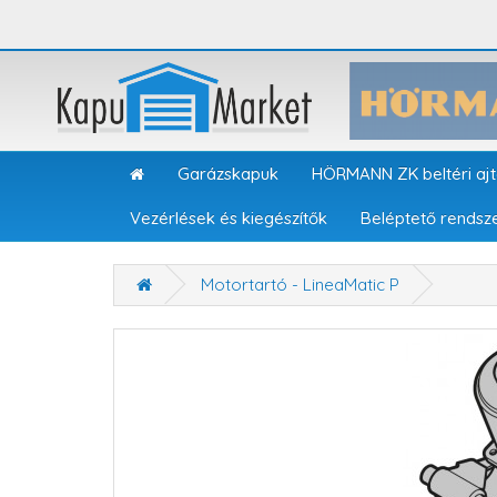
Garázskapuk
HÖRMANN ZK beltéri aj
Vezérlések és kiegészítők
Beléptető rendsz
Motortartó - LineaMatic P