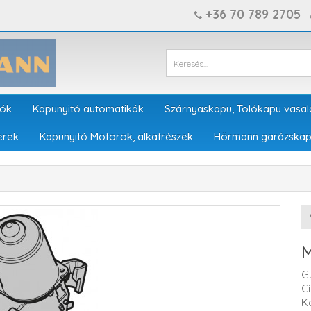
+36 70 789 2705
tók
Kapunyitó automatikák
Szárnyaskapu, Tolókapu vasal
erek
Kapunyitó Motorok, alkatrészek
Hörmann garázskap
M
G
C
K