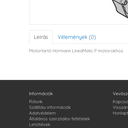
Leírás
Vélemények (0)
Motortartó Hörmann LineaMatic P motorokhoz.
Információk
Vevősz
Rólunk
Kapcso
Szállítási információk
Visszár
Adatvédelem
Honlap
Általános szerződési feltételek
Letöltések