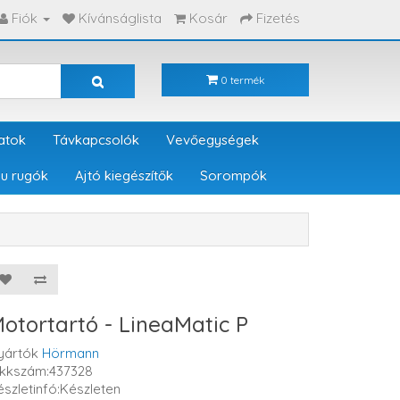
Fiók
Kívánságlista
Kosár
Fizetés
0 termék
atok
Távkapcsolók
Vevőegységek
u rugók
Ajtó kiegészítők
Sorompók
otortartó - LineaMatic P
yártók
Hörmann
ikkszám:437328
észletinfó:Készleten