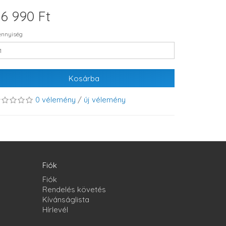
6 990 Ft
nnyiség
Kosárba
0 vélemény
/
új vélemény
Fiók
Fiók
Rendelés követés
Kívánságlista
Hírlevél