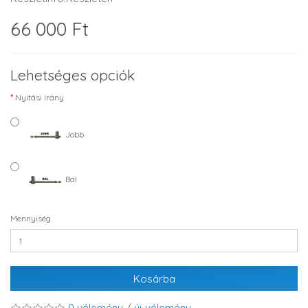
66 000 Ft
Lehetséges opciók
Nyitási irány
Jobb
Bal
Mennyiség
Kosárba
0 vélemény
/
új vélemény