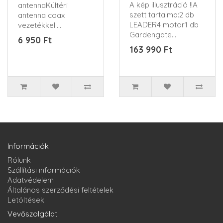
A kép illusztráció !!A
antennaKültéri
automatika szett
szett tartalma:2 db
antenna coax
LEADER4 motor1 db
vezetékkel.
Gardengate
Rozsdamentes
6 950 Ft
TWIST230 vezérlés,
rögzítőfüllel...
163 990 Ft
beépített..
Információk
Rólunk
Szállítási információk
Adatvédelem
Általános szerződési feltételek
Letöltések
Vevőszolgálat