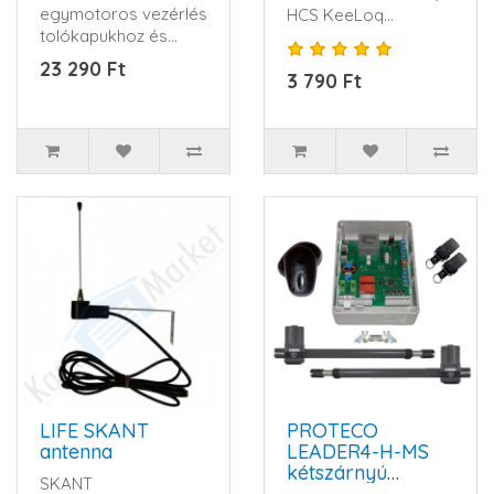
egymotoros vezérlés
HCS KeeLoq
tolókapukhoz és
ugrókód, 4 csatorna,
sorompókhozTávkapcsoló,villogó,fotocella,mo..
3 V CR2032 ele..
23 290 Ft
3 790 Ft
LIFE SKANT
PROTECO
antenna
LEADER4-H-MS
kétszárnyú
SKANT
kapunyitó