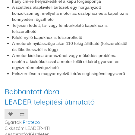
hány cm-re helyezkedik el a kapu forgáspontja
A szetthez alapkiviteli tartozék egy horganyzott
konzolcsomag, mellyel a motor az oszlophoz és a kapuhoz is
könnyedén rögzíthető
Teljesen fedett, fa- vagy fémburkolatú kapukhoz is
felszerelhető
Kifelé nyíló kapukhoz is felszerelhető
A motorok nyitásszöge akár 110 fokig állítható (felszereléstől
és lökethossztól is függ)
A motor kioldása áramszünet vagy működési probléma
esetén a kioldókulccsal a motor felőli oldalról gyorsan és
egyszerűen elvégezhető
Felszerelése a magyar nyelvű leírás segítségével egyszerű
Robbantott ábra
LEADER telepítési útmutató
Gyártók
Proteco
Cikkszám:LEADER-4TI
Készletinfó:Készleten