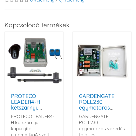
Kapcsolódó termékek
PROTECO
GARDENGATE
LEADER4-H
ROLL230
kétszárnyú
egymotoros
kapunyitó
vezérlés
PROTECO LEADER4-
GARDENGATE
automatika szett
H kétszárnyú
ROLL230
kapunyitó
egymotoros vezérlés
automatikaA szett
toló- és