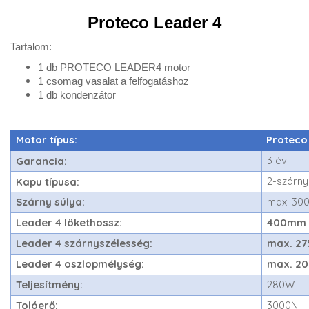
Proteco Leader 4
Tartalom:
1 db PROTECO LEADER4 motor
1 csomag vasalat a felfogatáshoz
1 db kondenzátor
Motor típus:
Proteco
3 év
Garancia:
2-szárny
Kapu típusa:
Szárny súlya:
max. 30
Leader 4 lökethossz:
400mm
Leader 4 szárnyszélesség:
max. 2
Leader 4 oszlopmélység:
max. 2
Teljesítmény:
280W
Tolóerő:
3000N