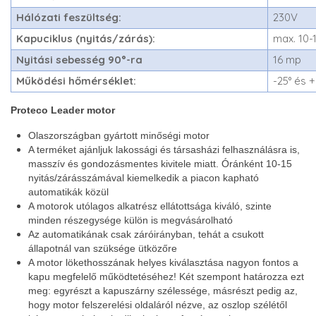
Hálózati feszültség:
230V
Kapuciklus (nyitás/zárás):
max. 10-
Nyitási sebesség 90°-ra
16 mp
Működési hőmérséklet:
-25° és 
Proteco Leader motor
Olaszországban gyártott minőségi motor
A terméket ajánljuk lakossági és társasházi felhasználásra is,
masszív és gondozásmentes kivitele miatt. Óránként 10-15
nyitás/zárásszámával kiemelkedik a piacon kapható
automatikák közül
A motorok utólagos alkatrész ellátottsága kiváló, szinte
minden részegysége külön is megvásárolható
Az automatikának csak záróirányban, tehát a csukott
állapotnál van szüksége ütközőre
A motor lökethosszának helyes kiválasztása nagyon fontos a
kapu megfelelő működtetéséhez! Két szempont határozza ezt
meg: egyrészt a kapuszárny szélessége, másrészt pedig az,
hogy motor felszerelési oldaláról nézve, az oszlop szélétől