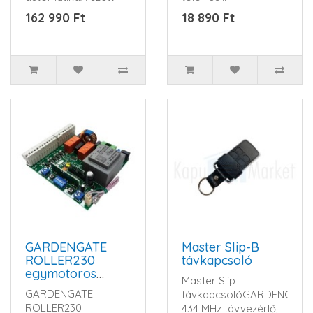
tartalma:2 db
nyílókapukhozTávkapcsoló,
162 990 Ft
18 890 Ft
LEADER4 motor1 db
nem..
Gardengate ..
GARDENGATE
Master Slip-B
ROLLER230
távkapcsoló
egymotoros
Master Slip
vezérlés
GARDENGATE
távkapcsolóGARDENGATE
ROLLER230
434 MHz távvezérlő,