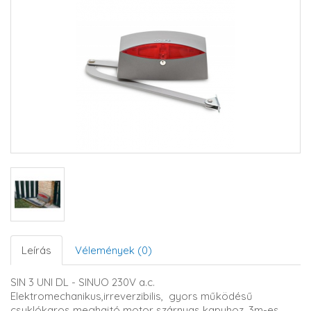
Leírás
Vélemények (0)
SIN 3 UNI DL - SINUO 230V a.c.
Elektromechanikus,irreverzibilis, gyors működésű
csuklókaros meghajtó motor szárnyas kapuhoz, 3m-es