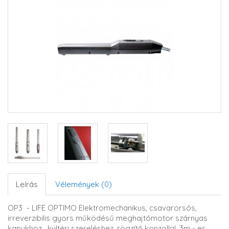
Leírás
Vélemények (0)
OP3 - LIFE OPTIMO Elektromechanikus, csavarorsós,
irreverzibilis gyors működésű meghajtómotor szárnyas
kapukhoz , kültéri szereléshez, rögzítő konzollal, 3m - es