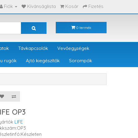
Fiók
Kívánságlista
Kosár
Fizetés
0 termék
atok
Távkapcsolók
Vevőegységek
u rugók
Ajtó kiegészítők
Sorompók
IFE OP3
yártók
LIFE
ikkszám:OP3
észletinfó:Készleten