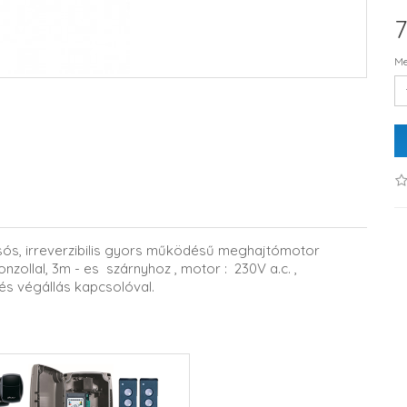
7
Me
ós, irreverzibilis gyors működésű meghajtómotor
onzollal, 3m - es szárnyhoz , motor : 230V a.c. ,
s végállás kapcsolóval.