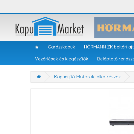
Garázskapuk
HÖRMANN ZK beltéri aj
Vezérlések és kiegészítők
Beléptető rendsz
Kapunyitó Motorok, alkatrészek