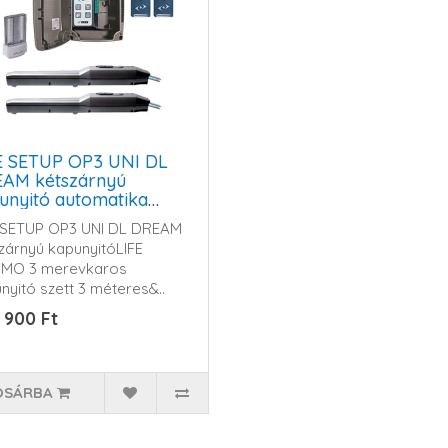
E SETUP OP3 UNI DL
AM kétszárnyú
unyitó automatika
t
 SETUP OP3 UNI DL DREAM
zárnyú kapunyitó LIFE
IMO 3 merevkaros
nyitó szett 3 méteres&..
 900 Ft
OSÁRBA