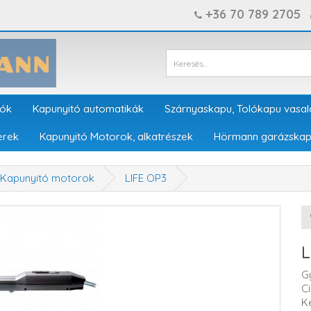
+36 70 789 2705
tók
Kapunyitó automatikák
Szárnyaskapu, Tolókapu vasal
erek
Kapunyitó Motorok, alkatrészek
Hörmann garázskap
Kapunyitó motorok
LIFE OP3
L
G
C
K