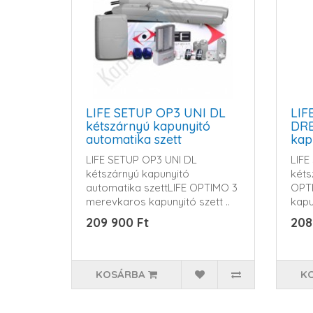
LIFE SETUP OP3 UNI DL
LIF
kétszárnyú kapunyitó
DRE
automatika szett
kap
szet
LIFE SETUP OP3 UNI DL
LIFE
kétszárnyú kapunyitó
kéts
automatika szettLIFE OPTIMO 3
OPT
merevkaros kapunyitó szett ..
kapu
209 900 Ft
208
KOSÁRBA
K