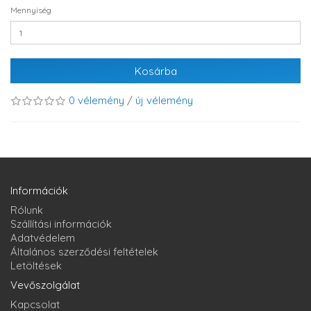
Mennyiség
Kosárba
0 vélemény
/
új vélemény
Információk
Rólunk
Szállítási információk
Adatvédelem
Általános szerződési feltételek
Letöltések
Vevőszolgálat
Kapcsolat