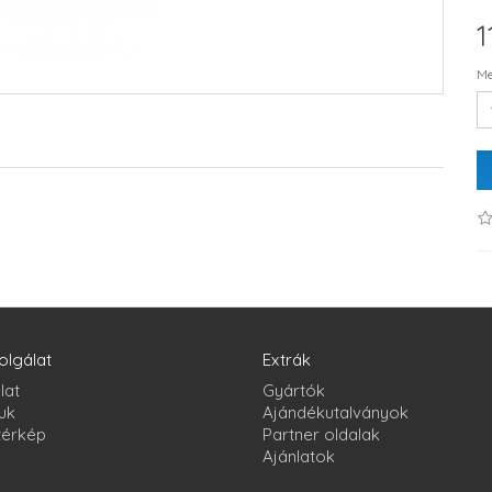
1
Me
olgálat
Extrák
lat
Gyártók
uk
Ajándékutalványok
térkép
Partner oldalak
Ajánlatok