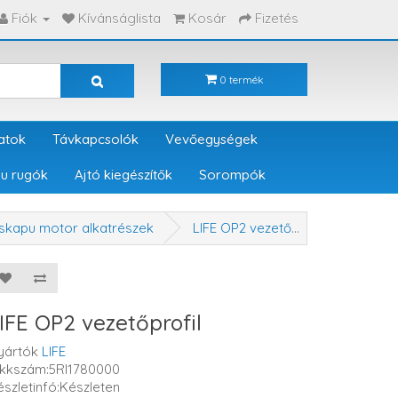
Fiók
Kívánságlista
Kosár
Fizetés
0 termék
atok
Távkapcsolók
Vevőegységek
u rugók
Ajtó kiegészítők
Sorompók
askapu motor alkatrészek
LIFE OP2 vezetőprofil
IFE OP2 vezetőprofil
yártók
LIFE
ikkszám:5RI1780000
észletinfó:Készleten