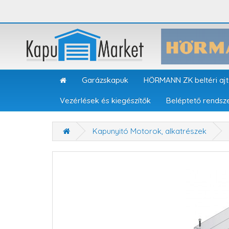
Garázskapuk
HÖRMANN ZK beltéri aj
Vezérlések és kiegészítők
Beléptető rendsz
Kapunyitó Motorok, alkatrészek