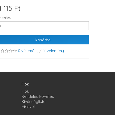
1 115 Ft
nnyiség
Kosárba
0 vélemény
/
új vélemény
Fiók
Fiók
Rendelés követés
Kívánságlista
Hírlevél