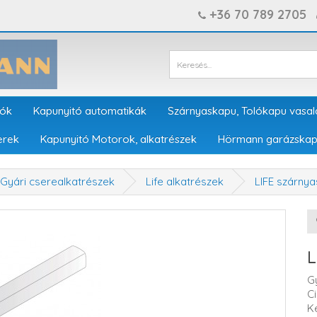
+36 70 789 2705
tók
Kapunyitó automatikák
Szárnyaskapu, Tolókapu vasal
erek
Kapunyitó Motorok, alkatrészek
Hörmann garázskap
Gyári cserealkatrészek
Life alkatrészek
LIFE szárny
L
G
C
K