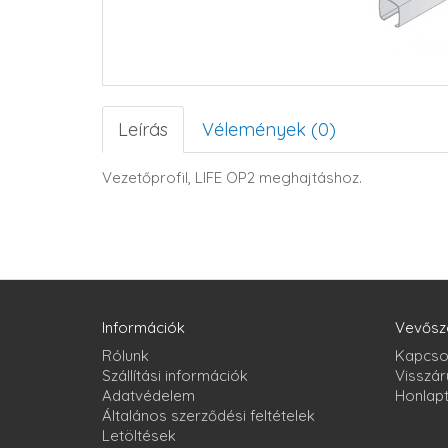
Leírás
Vélemények (0)
Vezetőprofil, LIFE OP2 meghajtáshoz.
Információk
Vevősz
Rólunk
Kapcso
Szállítási információk
Visszár
Adatvédelem
Honlap
Általános szerződési feltételek
Letöltések