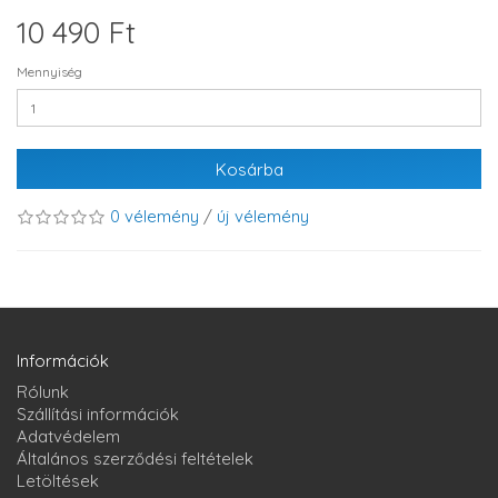
10 490 Ft
Mennyiség
Kosárba
0 vélemény
/
új vélemény
Információk
Rólunk
Szállítási információk
Adatvédelem
Általános szerződési feltételek
Letöltések