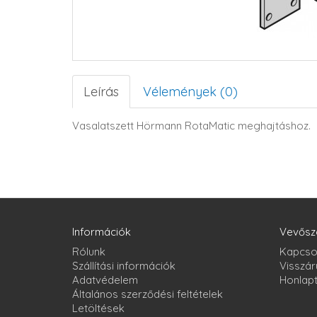
Leírás
Vélemények (0)
Vasalatszett Hörmann RotaMatic meghajtáshoz.
Információk
Vevősz
Rólunk
Kapcso
Szállítási információk
Visszár
Adatvédelem
Honlap
Általános szerződési feltételek
Letöltések