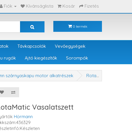
Fiók
Kívánságlista
Kosár
Fizetés
0 termék
atok
Távkapcsolók
Vevőegységek
u rugók
Ajtó kiegészítők
Sorompók
n szárnyaskapu motor alkatrészek
RotaMatic Vasalatszett
otaMatic Vasalatszett
yártók
Hörmann
ikkszám:436329
észletinfó:Készleten