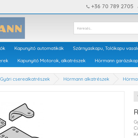
+36 70 789 2705
tók
Kapunyitó automatikák
Szárnyaskapu, Tolókapu vasal
erek
Kapunyitó Motorok, alkatrészek
Hörmann garázskap
Gyári cserealkatrészek
Hörmann alkatrészek
Hörman
R
G
C
K