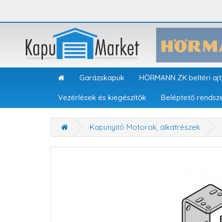
Garázskapuk
HÖRMANN ZK beltéri aj
Vezérlések és kiegészítők
Beléptető rendsz
Kapunyitó Motorok, alkatrészek