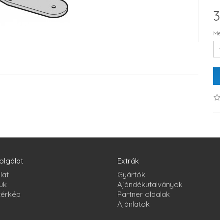
3
Me
olgálat
Extrák
lat
Gyártók
uk
Ajándékutalványok
térkép
Partner oldalak
Ajánlatok