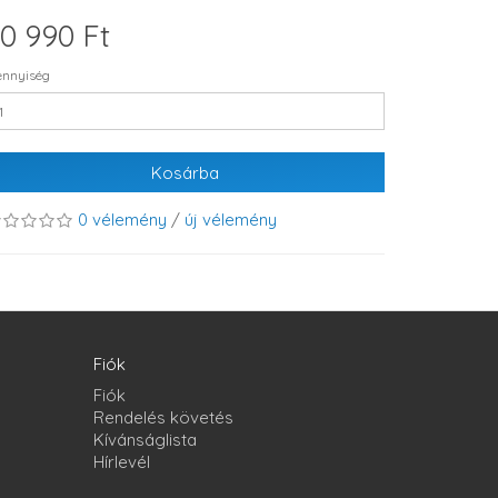
0 990 Ft
nnyiség
Kosárba
0 vélemény
/
új vélemény
Fiók
Fiók
Rendelés követés
Kívánságlista
Hírlevél