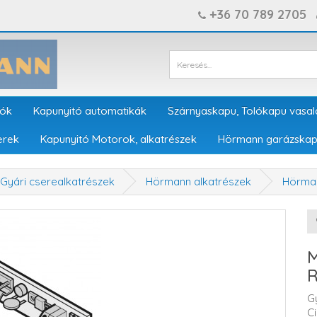
+36 70 789 2705
tók
Kapunyitó automatikák
Szárnyaskapu, Tolókapu vasal
erek
Kapunyitó Motorok, alkatrészek
Hörmann garázskap
Gyári cserealkatrészek
Hörmann alkatrészek
Hörman
M
R
G
C