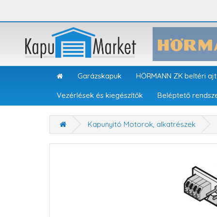
Garázskapuk
HÖRMANN ZK beltéri aj
Vezérlések és kiegészítők
Beléptető rendsz
Kapunyitó Motorok, alkatrészek