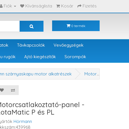
Fiók
Kívánságlista
Kosár
Fizetés
0 termék
atok
Távkapcsolók
Vevőegységek
u rugók
Ajtó kiegészítők
Sorompók
n szárnyaskapu motor alkatrészek
Motorcsatlakoztató-panel - RotaMatic P és PL
otorcsatlakoztató-panel -
otaMatic P és PL
yártók
Hörmann
ikkszám:439968