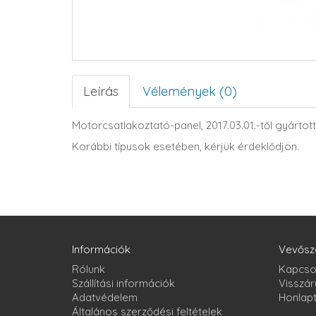
Leírás
Vélemények (0)
Motorcsatlakoztató-panel, 2017.03.01.-től gyárt
Korábbi típusok esetében, kérjük érdeklődjön.
Információk
Vevősz
Rólunk
Kapcso
Szállítási információk
Visszár
Adatvédelem
Honlap
Általános szerződési feltételek