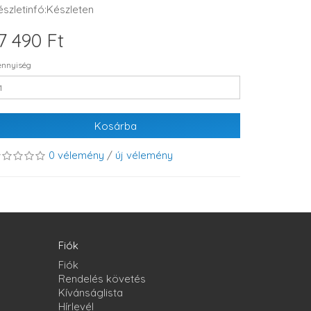
észletinfó:Készleten
7 490 Ft
nnyiség
Kosárba
0 vélemény
/
új vélemény
Fiók
Fiók
Rendelés követés
Kívánságlista
Hírlevél