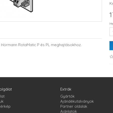
K
1
Me
ott Hörmann RotaMatic P és PL meghajtásokhoz.
olgálat
Extrák
lat
Gyártók
uk
Ajándékutalványok
térkép
Partner oldalak
Ajánlatok