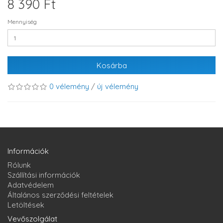
8 390 Ft
Mennyiség
Kosárba
0 vélemény
/
új vélemény
Információk
Rólunk
Szállítási információk
Adatvédelem
Általános szerződési feltételek
Letöltések
Vevőszolgálat