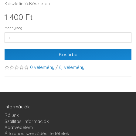
Készletinfó:Készleten
1 400 Ft
Mennyiség
Kosárba
0 vélemény
/
új vélemény
Információk
Rólunk
Szállítási információk
Adatvédelem
Általános szerződési feltételek