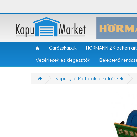
Garázskapuk
HÖRMANN ZK beltéri aj
Vezérlések és kiegészítők
Beléptető rendsz
Kapunyitó Motorok, alkatrészek