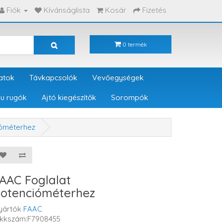
Fiók
Kívánságlista
Kosár
Fizetés
0 termék
atok
Távkapcsolók
Vevőegységek
u rugók
Ajtó kiegészítők
Sorompók
ióméterhez
AAC Foglalat
otencióméterhez
yártók
FAAC
ikkszám:F7908455