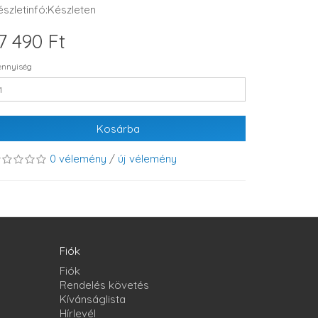
észletinfó:Készleten
7 490 Ft
nnyiség
Kosárba
0 vélemény
/
új vélemény
Fiók
Fiók
Rendelés követés
Kívánságlista
Hírlevél