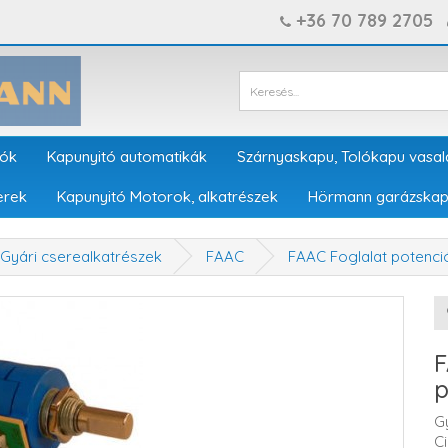
+36 70 789 2705
tók
Kapunyitó automatikák
Szárnyaskapu, Tolókapu vasal
erek
Kapunyitó Motorok, alkatrészek
Hörmann garázskap
Gyári cserealkatrészek
FAAC
FAAC Foglalat potenc
F
p
G
C