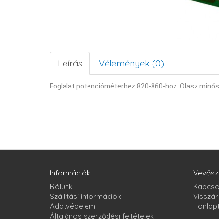
Leírás
Vélemények (0)
Foglalat potencióméterhez 820-860-hoz. Olasz minős
Információk
Vevősz
Rólunk
Kapcso
Szállítási információk
Visszár
Adatvédelem
Honlap
Általános szerződési feltételek