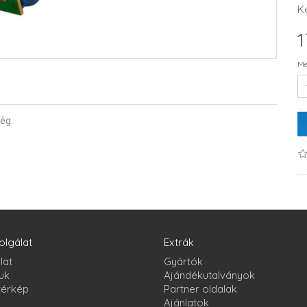
K
1
Me
ég.
olgálat
Extrák
lat
Gyártók
uk
Ajándékutalványok
térkép
Partner oldalak
Ajánlatok