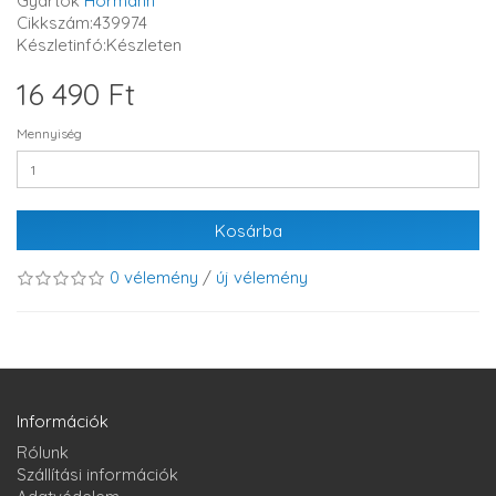
Gyártók
Hörmann
Cikkszám:439974
Készletinfó:Készleten
16 490 Ft
Mennyiség
Kosárba
0 vélemény
/
új vélemény
Információk
Rólunk
Szállítási információk