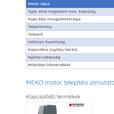
Motor típus:
Gyár által megadott max. kapusúly:
Kapu kézi mozgathatósága:
Teljesítmény:
Tolóerő:
Hálózati feszültség:
Kapuciklus (nyitás/zárás):
Nyitási sebesség:
Működési hőmérséklet:
MEKO motor telepítési útmutat
Kapcsolódó termékek