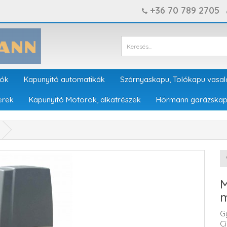
+36 70 789 2705
tók
Kapunyitó automatikák
Szárnyaskapu, Tolókapu vasal
erek
Kapunyitó Motorok, alkatrészek
Hörmann garázskap
M
m
G
C