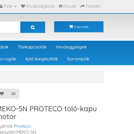
Fiók
Kívánságlista
Kosár
Fizetés
0 termék
atok
Távkapcsolók
Vevőegységek
u rugók
Ajtó kiegészítők
Sorompók
EKO-5N PROTECO toló-kapu
otor
yártók
Proteco
ikkszám:MEKO-5N