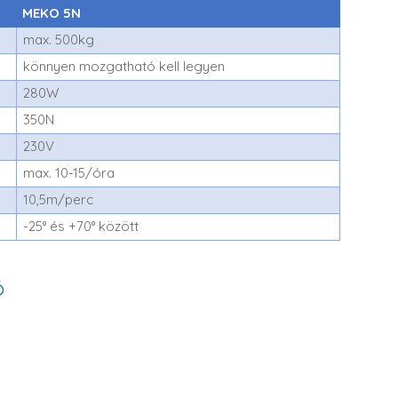
MEKO 5N
max. 500kg
könnyen mozgatható kell legyen
280W
350N
230V
max. 10-15/óra
10,5m/perc
-25° és +70° között
ó