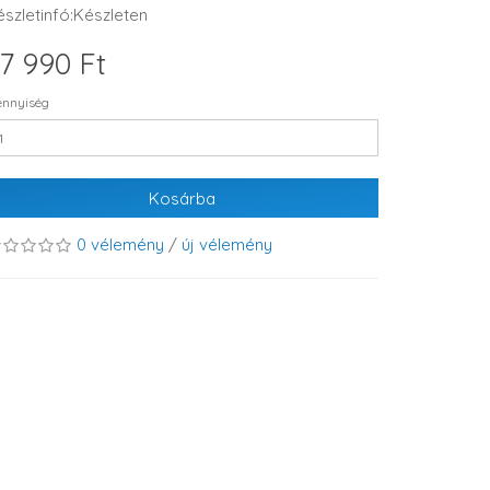
észletinfó:Készleten
7 990 Ft
nnyiség
Kosárba
0 vélemény
/
új vélemény