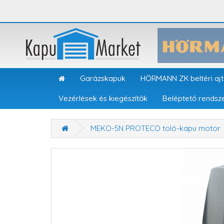
Garázskapuk
HÖRMANN ZK beltéri aj
Vezérlések és kiegészítők
Beléptető rendsz
MEKO-5N PROTECO toló-kapu motor