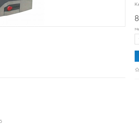
K
8
Me
ó