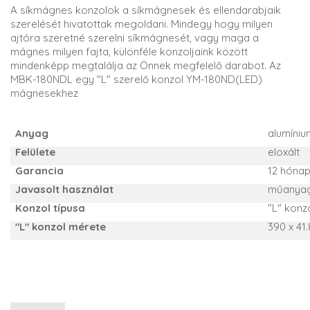
A síkmágnes konzolok a síkmágnesek és ellendarabjaik
szerelését hivatottak megoldani. Mindegy hogy milyen
ajtóra szeretné szerelni síkmágnesét, vagy maga a
mágnes milyen fajta, különféle konzoljaink között
mindenképp megtalálja az Önnek megfelelő darabot. Az
MBK-180NDL egy "L" szerelő konzol YM-180ND(LED)
mágnesekhez
Anyag
alumíniu
Felülete
eloxált
Garancia
12 hóna
Javasolt használat
műanyag 
Konzol típusa
"L" konz
"L" konzol mérete
390 x 41