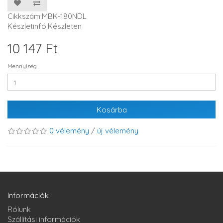
Cikkszám:MBK-180NDL
Készletinfó:Készleten
10 147 Ft
Mennyiség
Kosárba
0 vélemény
/
új vélemény
Információk
Rólunk
Szállítási információk