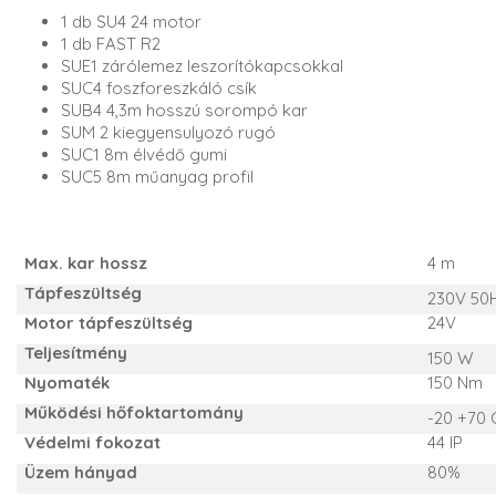
1 db SU4 24 motor
1 db FAST R2
SUE1 zárólemez leszorítókapcsokkal
SUC4 foszforeszkáló csík
SUB4 4,3m hosszú sorompó kar
SUM 2 kiegyensulyozó rugó
SUC1 8m élvédő gumi
SUC5 8m műanyag profil
Max. kar hossz
4 m
Tápfeszültség
230V 50
Motor tápfeszültség
24V
Teljesítmény
150 W
Nyomaték
150 Nm
Működési hőfoktartomány
-20 +70 
Védelmi fokozat
44 IP
Üzem hányad
80%