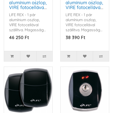
alumínium oszlop,
alumínium oszlop,
VIRE fotocellával
VIRE fotocellával
szállítva.
szállítva.
LIFE REX - 1 pár
LIFE REX - 1 pár
Magasság
Magasság 500mm
alumínium oszlop,
alumínium oszlop,
1000mm
VIRE fotocellával
VIRE fotocellával
szállítva. Magasság
szállítva. Magasság
1000mm..
500mm..
46 250 Ft
38 390 Ft