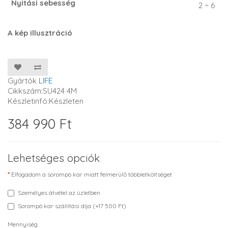
Nyitási sebesség
2 ÷ 6
A kép illusztráció
Gyártók
LIFE
Cikkszám:SU424 4M
Készletinfó:Készleten
384 990 Ft
Lehetséges opciók
Elfogadom a sorompó kar miatt felmerülő többletköltséget
Személyes átvétel az üzletben
Sorompó kar szállítási díja (+17 500 Ft)
Mennyiség