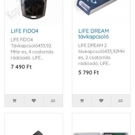
LIFE FIDO4
LIFE DREAM
távkapcsoló
LIFE FIDO4
LIFE DREAM 2
Távkapcsoló433,92
távkapcsoló433,92MHz-
MHz-es, 4 csatornás
es, 2 csatornás
rádióadó. LIFE
rádióadó. LIFE
ugrókód rendszerrel.
7 490 Ft
ugrókód
1 db 12V-os alk..
5 790 Ft
rendszerrel.DREAMHáz
színeK..