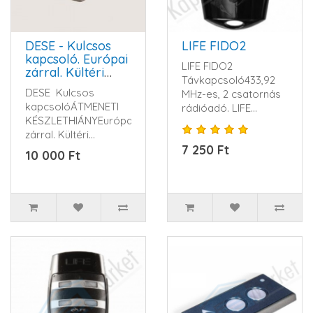
DESE - Kulcsos
LIFE FIDO2
kapcsoló. Európai
LIFE FIDO2
zárral. Kültéri
Távkapcsoló433,92
szereléshez.
DESE Kulcsos
MHz-es, 2 csatornás
Alumínium házban
kapcsolóÁTMENETI
rádióadó. LIFE
KÉSZLETHIÁNYEurópai
ugrókód rendszerrel.
zárral. Kültéri
1 db 12V-os al..
szereléshez.
7 250 Ft
10 000 Ft
Alumínium házb..