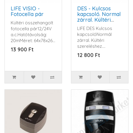
LIFE VISIO -
DES - Kulcsos
Fotocella pár
kapcsoló. Normal
zárral. Kültéri
Kültéri összehangolt
szereléshez.
LIFE DES Kulcsos
fotocella pár12/24V
Alumínium házban
kapcsolóNormál
a.c.Hatótávolság:
zárral. Kültéri
20mMéret: 64x78x26
szereléshez.
mm...
13 900 Ft
Alumínium házban...
12 800 Ft