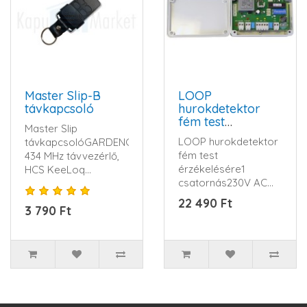
Master Slip-B
LOOP
távkapcsoló
hurokdetektor
fém test
Master Slip
érzékelésére
LOOP hurokdetektor
távkapcsolóGARDENGATE
fém test
434 MHz távvezérlő,
érzékelésére1
HCS KeeLoq
csatornás230V AC
ugrókód, 4 csatorna,
működés12-24
3 V CR2032 ele..
22 490 Ft
3 790 Ft
AC/DC
működésimpulzus és
bis..