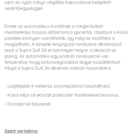
záró és nyitó irányú végállás kapcsolóval beépített
vezérlőegységgel.
Ennek az automatikus korlátnak a megerősített
mechanikája hosszú időtartamot garantál, ráadásul a külső
panelek könnyen cserélhetők, így még az esztétika is
megújítható. A lámpák lenyűgöző rendszere alkalmassá
teszi a Supra Su4 24-et bármilyen helyre: a lakástól az
ipariig. Az automatika egy kódoló rendszerrel van
felszerelve, hogy biztonságosabbá tegye hozzáférését.
Végül a Supra SU4 24 alkalmas intenzív használatra.
- Legfeljebb 4 méteres sorompókhoz használható.
- Külső héja strukturált poliészter festékekkel bevonva.
- Encoderrel felszerelt.
Szett tartalma: