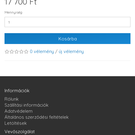
17 700 Ft
Mennyiség
Kosárba
0 vélemény
/
új vélemény
Információk
Rólunk
Szállítási információk
Adatvédelem
Általános szerződési feltételek
Letöltések
Vevőszolgálat