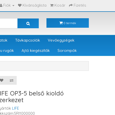
Fiók
Kívánságlista
Kosár
Fizetés
0 termék
atok
Távkapcsolók
Vevőegységek
u rugók
Ajtó kiegészítők
Sorompók
IFE OP3-5 belső kioldó
zerkezet
yártók
LIFE
ikkszám:5RI1000000