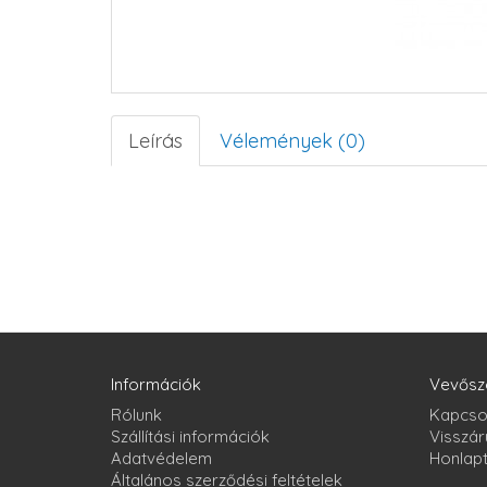
Leírás
Vélemények (0)
Információk
Vevősz
Rólunk
Kapcso
Szállítási információk
Visszár
Adatvédelem
Honlap
Általános szerződési feltételek