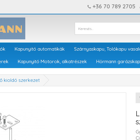
+36 70 789 2705
tók
Kapunyitó automatikák
Szárnyaskapu, Tolókapu vasal
erek
Kapunyitó Motorok, alkatrészek
Hörmann garázskap
ő kioldó szerkezet
L
s
G
C