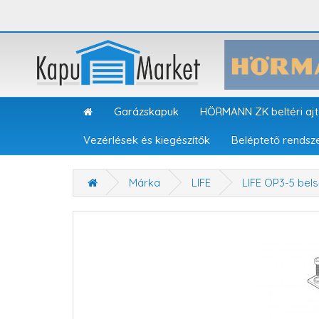
Garázskapuk
HÖRMANN ZK beltéri aj
Vezérlések és kiegészítők
Beléptető rendsz
Márka
LIFE
LIFE OP3-5 bels