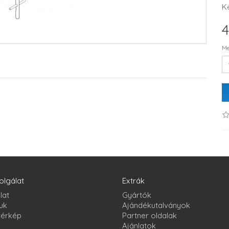
K
4
Me
olgálat
Extrák
lat
Gyártók
uk
Ajándékutalványok
térkép
Partner oldalak
Ajánlatok