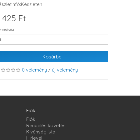
észletinfó:Készleten
 425 Ft
nnyiség
Kosárba
0 vélemény
/
új vélemény
Fiók
Fiók
Rendelés követés
Kívánságlista
Hírlevél