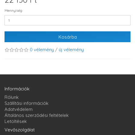
Mennyiség
Kosárba
0 vélemény
/
új vélemény
Információk
Rólunk
Szállítási információk
Adatvédelem
Általános szerződési feltételek
Letöltések
Vevőszolgálat