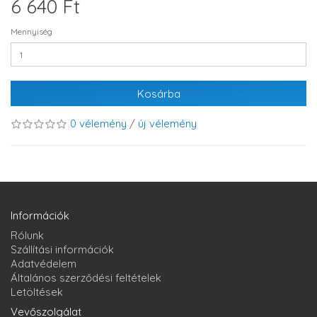
6 640 Ft
Mennyiség
Kosárba
0 vélemény
/
új vélemény
Információk
Rólunk
Szállítási információk
Adatvédelem
Általános szerződési feltételek
Letöltések
Vevőszolgálat