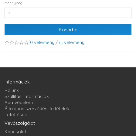
Mennyiség
Kosárba
0 vélemény
/
új vélemény
Információk
Rólunk
Szállítási információk
Adatvédelem
Általános szerződési feltételek
Letöltések
Vevőszolgálat
Kapcsolat