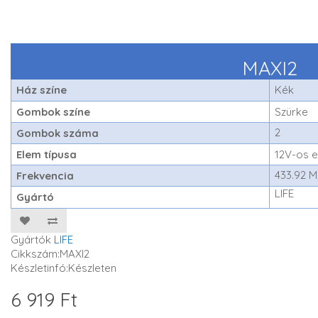
MAXI2
Ház színe
Kék
Gombok színe
Szürke
2
Gombok száma
Elem típusa
12V-os 
433.92 
Frekvencia
LIFE
Gyártó
Gyártók
LIFE
Cikkszám:MAXI2
Készletinfó:Készleten
6 919 Ft