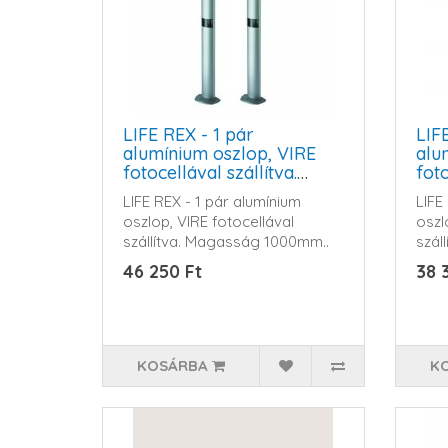
LIFE REX - 1 pár
LIF
alumínium oszlop, VIRE
alu
fotocellával szállítva.
foto
Magasság 1000mm
Ma
LIFE REX - 1 pár alumínium
LIFE
oszlop, VIRE fotocellával
oszl
szállítva. Magasság 1000mm..
szál
46 250 Ft
38 
KOSÁRBA
K