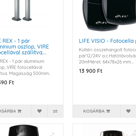
E REX - 1 pár
LIFE VISIO - Fotocella
mínium oszlop, VIRE
Kültéri összehangolt fotoc
cellával szállítva.
pár12/24V a.c.Hatótávolsá
gasság 500mm
 REX - 1 pár alumínium
20mMéret: 64x78x26 mm...
op, VIRE fotocellával
13 900 Ft
lítva. Magasság 500mm..
390 Ft
OSÁRBA
KOSÁRBA