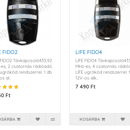
E FIDO2
LIFE FIDO4
 FIDO2 Távkapcsoló433,92
LIFE FIDO4 Távkapcsoló43
es, 2 csatornás rádióadó.
MHz-es, 4 csatornás rádió
 ugrókód rendszerrel. 1 db
LIFE ugrókód rendszerrel. 
s al..
12V-os alk..
7 490 Ft
50 Ft
OSÁRBA
KOSÁRBA