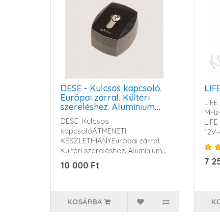
DESE - Kulcsos kapcsoló.
LIF
Európai zárral. Kültéri
LIFE
szereléshez. Alumínium
MHz-
házban
DESE Kulcsos
LIFE
kapcsolóÁTMENETI
12V-o
KÉSZLETHIÁNYEurópai zárral.
Kültéri szereléshez. Alumínium
házb..
7 2
10 000 Ft
KOSÁRBA
K