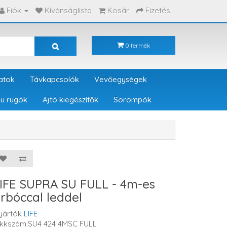
Fiók
Kívánságlista
Kosár
Fizetés
0 termék
atok
Távkapcsolók
Vevőegységek
u rugók
Ajtó kiegészítők
Sorompók
IFE SUPRA SU FULL - 4m-es
rbóccal leddel
yártók
LIFE
ikkszám:SU4 424 4MSC FULL