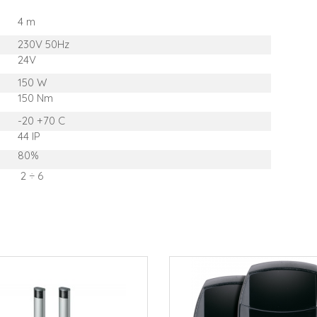
4 m
230V 50Hz
24V
150 W
150 Nm
-20 +70 C
44 IP
80%
2 ÷ 6