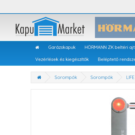
Garázskapuk
HÖRMANN ZK beltéri aj
Vezérlések és kiegészítők
Beléptető rendsz
Sorompók
Sorompók
LIF