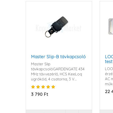
Master Slip-B távkapcsoló
LOO
tes
Master Slip
LOOP
távkapcsolóGARDENGATE 434
érzé
MHz távvezérlő, HCS KeeLoq
AC 
ugrókód, 4 csatorna, 3 V
műkö
CR2032 ele..
22 
3 790 Ft