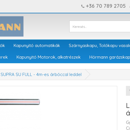
+36 70 789 2705
tók
Kapunyitó automatikák
Szárnyaskapu, Tolókapu vasal
erek
Kapunyitó Motorok, alkatrészek
Hörmann garázskap
E SUPRA SU FULL - 4m-es árbóccal leddel
L
á
G
C