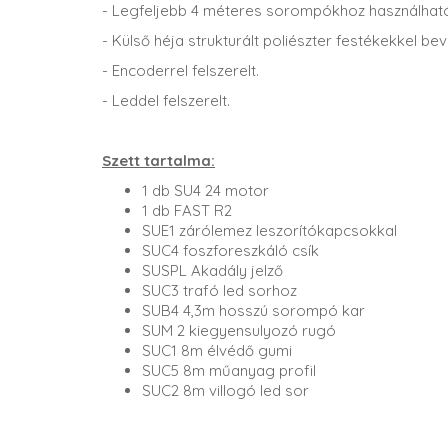
- Legfeljebb 4 méteres sorompókhoz használhat
- Külső héja strukturált poliészter festékekkel be
- Encoderrel felszerelt.
- Leddel felszerelt.
Szett tartalma:
1 db SU4 24 motor
1 db FAST R2
SUE1 zárólemez leszorítókapcsokkal
SUC4 foszforeszkáló csík
SUSPL Akadály jelző
SUC3 trafó led sorhoz
SUB4 4,3m hosszú sorompó kar
SUM 2 kiegyensulyozó rugó
SUC1 8m élvédő gumi
SUC5 8m műanyag profil
SUC2 8m villogó led sor