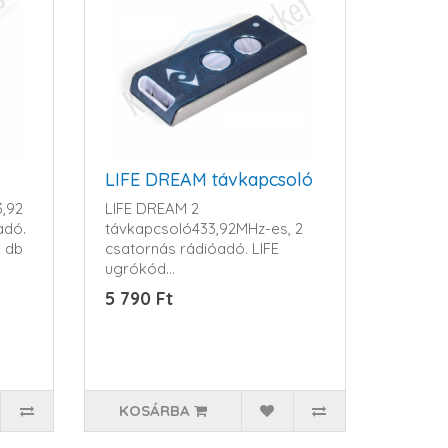
LIFE DREAM távkapcsoló
3,92
LIFE DREAM 2
adó.
távkapcsoló433,92MHz-es, 2
1 db
csatornás rádióadó. LIFE
ugrókód
rendszerrel.DREAMHáz színeK..
5 790 Ft
KOSÁRBA