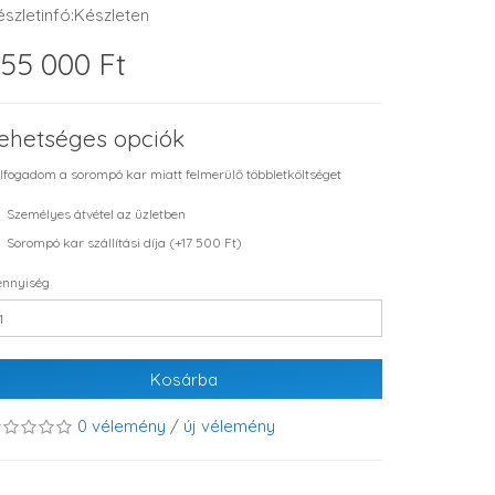
észletinfó:Készleten
55 000 Ft
ehetséges opciók
lfogadom a sorompó kar miatt felmerülő többletköltséget
Személyes átvétel az üzletben
Sorompó kar szállítási díja (+17 500 Ft)
nnyiség
Kosárba
0 vélemény
/
új vélemény