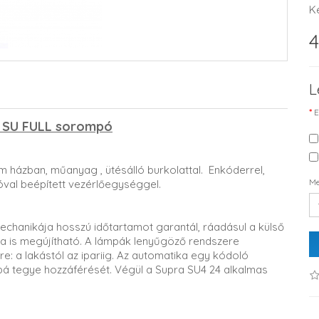
K
4
L
E
 SU FULL sorompó
 házban, műanyag , ütésálló burkolattal. Enkóderrel,
Me
óval beépített vezérlőegységgel.
echanikája hosszú időtartamot garantál, ráadásul a külső
ka is megújítható. A lámpák lenyűgöző rendszere
re: a lakástól az ipariig. Az automatika egy kódoló
bá tegye hozzáférését. Végül a Supra SU4 24 alkalmas