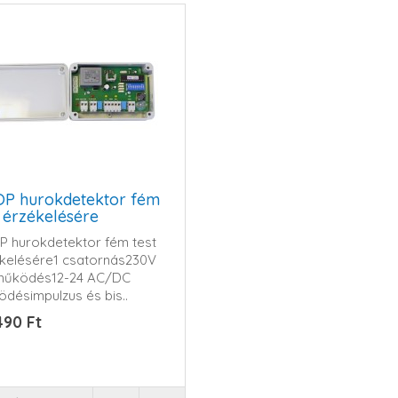
P hurokdetektor fém
t érzékelésére
 hurokdetektor fém test
kelésére1 csatornás230V
működés12-24 AC/DC
désimpulzus és bis..
490 Ft