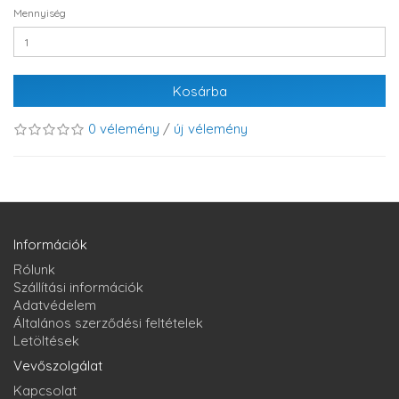
Mennyiség
Kosárba
0 vélemény
/
új vélemény
Információk
Rólunk
Szállítási információk
Adatvédelem
Általános szerződési feltételek
Letöltések
Vevőszolgálat
Kapcsolat