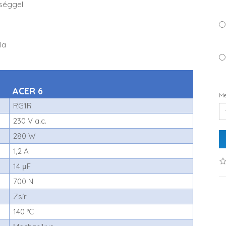
ységgel
la
ACER 6
Me
RG1R
230 V a.c.
280 W
1,2 A
14 μF
700 N
Zsír
140 °C