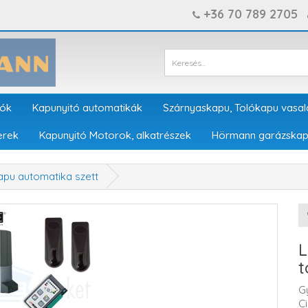
+36 70 789 2705
tók
Kapunyitó automatikák
Szárnyaskapu, Tolókapu vasal
erek
Kapunyitó Motorok, alkatrészek
Hörmann garázskap
pu automatika szett
L
t
G
C