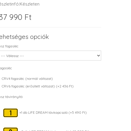
észletinfó:Készleten
37 990 Ft
ehetséges opciók
usz fogasléc
ogasléc
CRV4 fogasléc (normál változat)
CRV6 fogasléc (erősített változat) (+2 436 Ft)
usz távirányító
+1 db LIFE DREAM távkapcsoló (+5 490 Ft)