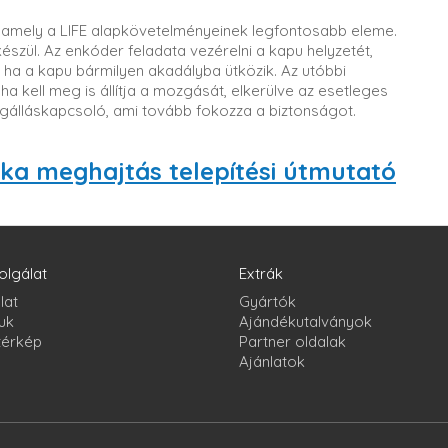
g, amely a LIFE alapkövetelményeinek legfontosabb eleme.
észül. Az enkóder feladata vezérelni a kapu helyzetét,
 ha a kapu bármilyen akadályba ütközik. Az utóbbi
ha kell meg is állítja a mozgását, elkerülve az esetleges
égálláskapcsoló, ami tovább fokozza a biztonságot.
ka meghajtás telepítési útmutató
olgálat
Extrák
lat
Gyártók
uk
Ajándékutalványok
térkép
Partner oldalak
Ajánlatok