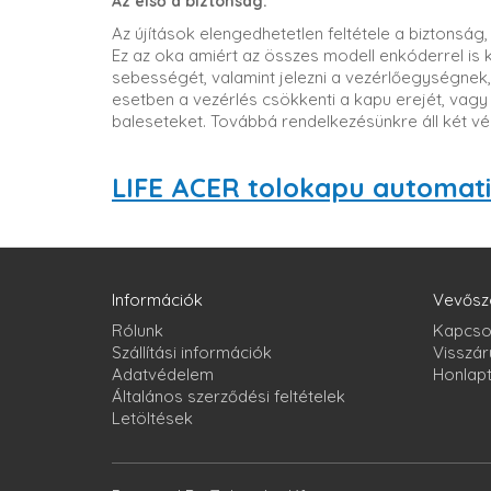
Az első a biztonság.
Az újítások elengedhetetlen feltétele a biztonsá
Ez az oka amiért az összes modell enkóderrel is k
sebességét, valamint jelezni a vezérlőegységnek,
esetben a vezérlés csökkenti a kapu erejét, vagy 
baleseteket. Továbbá rendelkezésünkre áll két v
LIFE ACER tolokapu automati
Információk
Vevősz
Rólunk
Kapcso
Szállítási információk
Visszár
Adatvédelem
Honlap
Általános szerződési feltételek
Letöltések