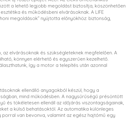
ött a lehető legjobb megoldást biztosítja, köszönhetően
 esztétika és működésbeni elvárásoknak. A LIFE
thoni megoldások” nyújtotta előnyökhöz: biztonság,
 az elvárásoknak és szükségleteknek megfelelően. A
álható, könnyen elérhető és egyszerűen kezelhető.
álaszthatunk, így a motor a telepítés után azonnal
tásoknak ellenálló anyagokból készül, hogy a
tonságban, mind működésben. A nagysűrűségű présöntött
ű és tökéletesen ellenáll az időjárás viszontagságainak,
ket a külső behatásoktól. Az automatika különleges
xy porral van bevonva, valamint az egész hajtómű egy