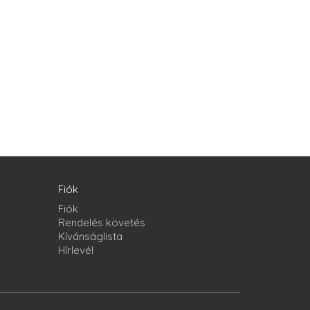
Fiók
Fiók
Rendelés követés
Kívánságlista
Hírlevél