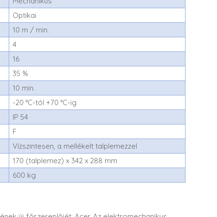
Mechanikus
Optikai
10 m / min.
4
16
35 %
10 min.
-20 °C-tól +70 °C-ig
IP 54
F
Vízszintesen, a mellékelt talplemezzel
170 (talplemez) x 342 x 288 mm
600 kg
ének új főszereplőjét: Acer. Az elektromechanikus