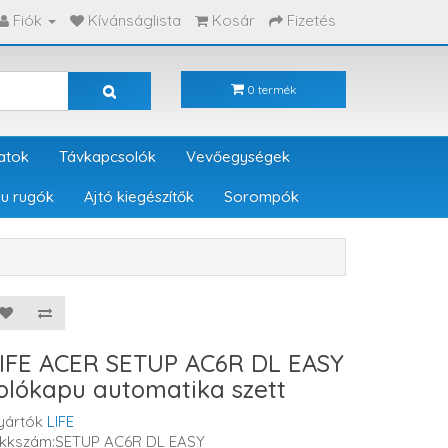
Fiók
Kívánságlista
Kosár
Fizetés
0 termék
atok
Távkapcsolók
Vevőegységek
u rugók
Ajtó kiegészítők
Sorompók
IFE ACER SETUP AC6R DL EASY
olókapu automatika szett
yártók
LIFE
ikkszám:SETUP AC6R DL EASY