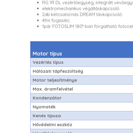
RG 1R DL vezérlőegység, integrált vevőeg
elektromechanikus végálláskapcsoló
2db kétcsatornás DREAM távkapcsoló
4fm fogasléc
1pár FOTOSLIM 180°-ban forgatható fotocel
Motor típus
Vezérlés típus
Hálózati tápfeszültség
Motor teljesítménye
Max. áramfelvétel
Kondenzátor
Nyomaték
Kenés típusa
Hővédelmi eszköz