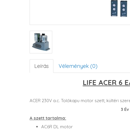
Leírás
Vélemények (0)
LIFE ACER 6 E
ACER 230V a.c. Tolókapu motor szett, kültéri sze
3 Év
A szett tartalma:
AC6R DL motor