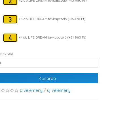
+2 db LIFE DREAM távkapcsoló (+10 980 Ft)
+3 db LIFE DREAM távkapcsoló (+16 470 Ft)
+4 db LIFE DREAM távkapcsoló (+21 960 Ft)
nnyiség
Kosárba
0 vélemény
/
új vélemény