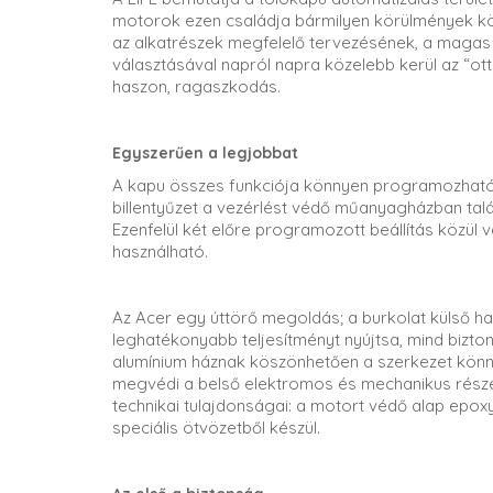
motorok ezen családja bármilyen körülmények köz
az alkatrészek megfelelő tervezésének, a magas
választásával napról napra közelebb kerül az “ot
haszon, ragaszkodás.
Egyszerűen a legjobbat
A kapu összes funkciója könnyen programozható,
billentyűzet a vezérlést védő műanyagházban tal
Ezenfelül két előre programozott beállítás közül v
használható.
Az Acer egy úttörő megoldás; a burkolat külső ha
leghatékonyabb teljesítményt nyújtsa, mind biz
alumínium háznak köszönhetően a szerkezet könny
megvédi a belső elektromos és mechanikus része
technikai tulajdonságai: a motort védő alap epo
speciális ötvözetből készül.