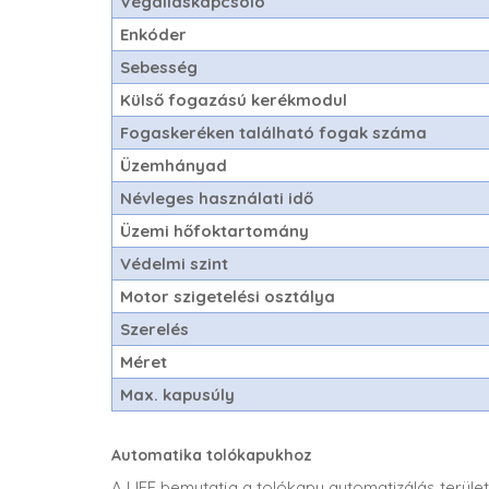
Végálláskapcsoló
Enkóder
Sebesség
Külső fogazású kerékmodul
Fogaskeréken található fogak száma
Üzemhányad
Névleges használati idő
Üzemi hőfoktartomány
Védelmi szint
Motor szigetelési osztálya
Szerelés
Méret
Max. kapusúly
Automatika tolókapukhoz
A LIFE bemutatja a tolókapu automatizálás terület