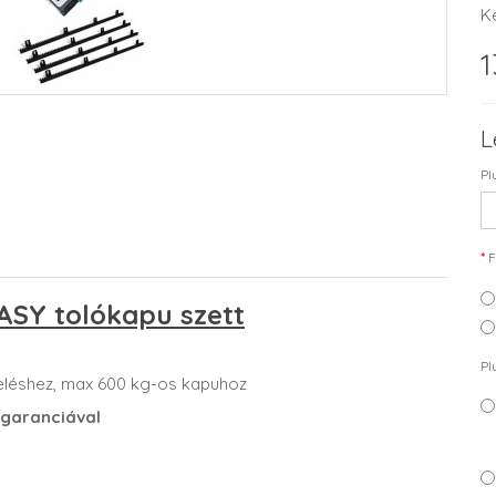
K
1
L
Pl
F
ASY tolókapu szett
Pl
reléshez, max 600 kg-os kapuhoz
 garanciával