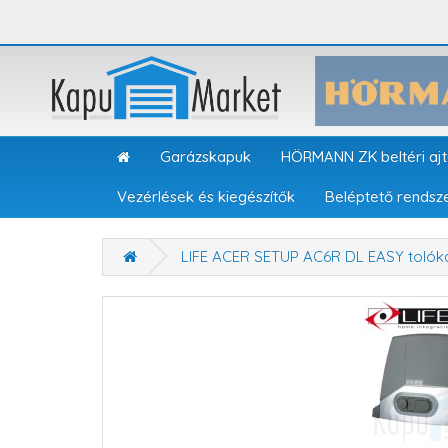
Garázskapuk
HÖRMANN ZK beltéri aj
Vezérlések és kiegészítők
Beléptető rendsz
LIFE ACER SETUP AC6R DL EASY tolóka