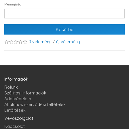
Mennyiség
Kosárba
0 vélemény
/
új vélemény
Információk
Rólunk
Szállítási információk
Adatvédelem
Általános szerződési feltételek
Letöltések
Vevőszolgálat
Kapcsolat