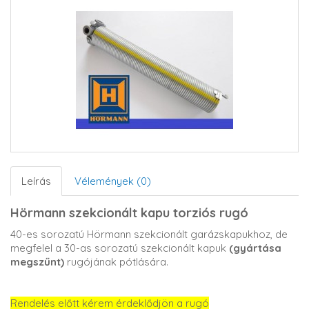
Leírás
Vélemények (0)
Hörmann szekcionált kapu torziós rugó
40-es sorozatú Hörmann szekcionált garázskapukhoz, de
megfelel a 30-as sorozatú szekcionált kapuk
(gyártása
megszűnt)
rugójának pótlására.
Rendelés előtt kérem érdeklődjön a rugó