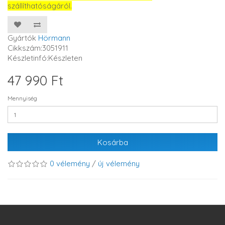
szállíthatóságáról.
Gyártók
Hörmann
Cikkszám:3051911
Készletinfó:Készleten
47 990 Ft
Mennyiség
Kosárba
0 vélemény
/
új vélemény