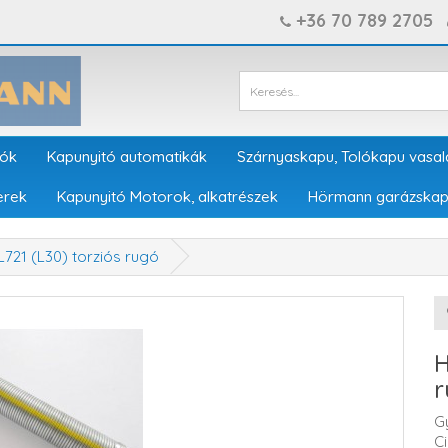
+36 70 789 2705
tók
Kapunyitó automatikák
Szárnyaskapu, Tolókapu vasal
erek
Kapunyitó Motorok, alkatrészek
Hörmann garázskap
721 (L30) torziós rugó
H
r
G
C