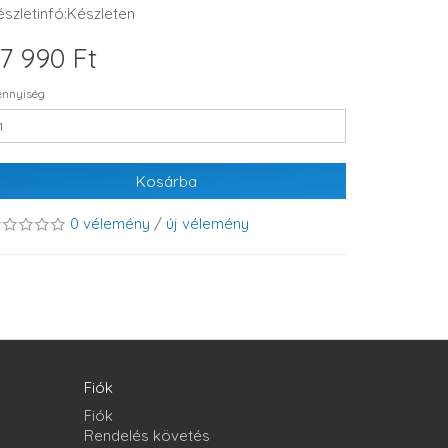
észletinfó:Készleten
7 990 Ft
nnyiség
Kosárba
0 vélemény
/
új vélemény
Fiók
Fiók
Rendelés követés