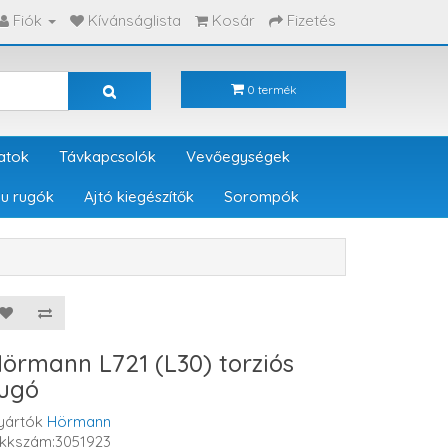
Fiók
Kívánságlista
Kosár
Fizetés
0 termék
atok
Távkapcsolók
Vevőegységek
u rugók
Ajtó kiegészítők
Sorompók
örmann L721 (L30) torziós
ugó
yártók
Hörmann
ikkszám:3051923