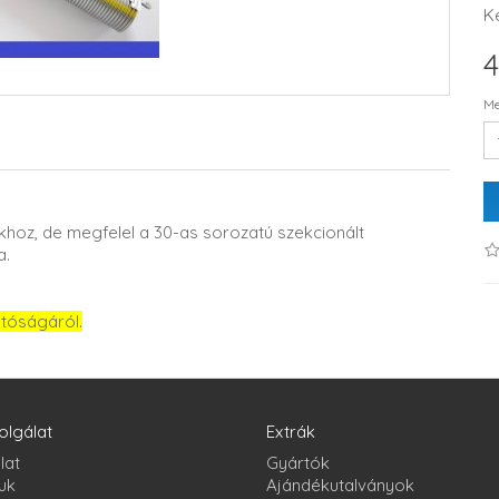
K
4
Me
hoz, de megfelel a 30-as sorozatú szekcionált
a.
atóságáról.
olgálat
Extrák
lat
Gyártók
uk
Ajándékutalványok