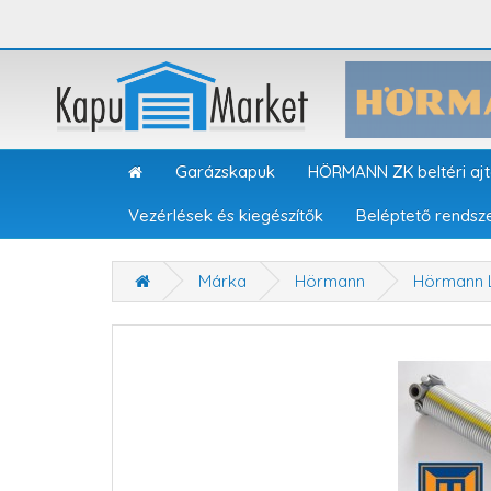
Garázskapuk
HÖRMANN ZK beltéri aj
Vezérlések és kiegészítők
Beléptető rendsz
Márka
Hörmann
Hörmann L