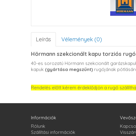
Leírás
Vélemények (0)
Hörmann szekcionált kapu torziós rugó
40-es sorozatú Hörmann szekcionált garázskapuk
kapuk
(gyártása megszűnt)
rugójának pótlásár
Rendelés előtt kérem érdeklődjön a rugó szállíth
Információk
Vevősz
Rólunk
Kapcso
Szállítási információk
Visszár