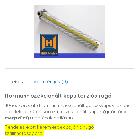
Leírás
Vélemények (0)
Hörmann szekcionált kapu torziós rugó
40-es sorozatú Hörmann szekcionált garázskapukhoz, de
megfelel a 30-as sorozatú szekcionált kapuk
(gyártása
megszűnt)
rugójának pótlására.
Rendelés előtt kérem érdeklődjön a rugó
szállíthatóságáról.