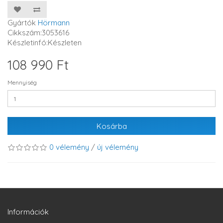
Gyártók
Hörmann
Cikkszám:3053616
Készletinfó:Készleten
108 990 Ft
Mennyiség
Kosárba
0 vélemény
/
új vélemény
Információk