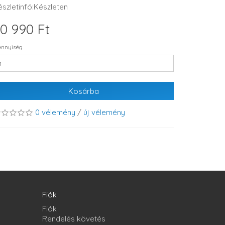
észletinfó:Készleten
0 990 Ft
nnyiség
Kosárba
0 vélemény
/
új vélemény
Fiók
Fiók
Rendelés követés