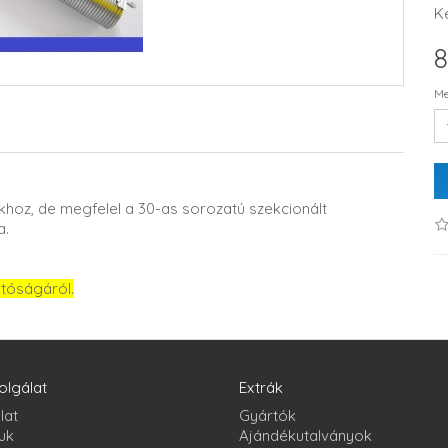
K
8
Me
hoz, de megfelel a 30-as sorozatú szekcionált
a.
atóságáról.
olgálat
Extrák
lat
Gyártók
uk
Ajándékutalványok