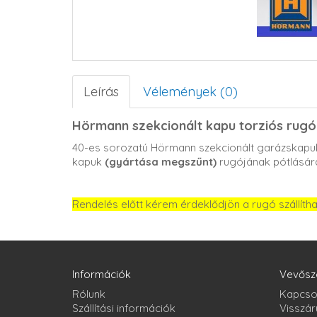
Leírás
Vélemények (0)
Hörmann szekcionált kapu torziós rugó
40-es sorozatú Hörmann szekcionált garázskapuk
kapuk
(gyártása megszűnt)
rugójának pótlásár
Rendelés előtt kérem érdeklődjön a rugó szállíth
Információk
Vevősz
Rólunk
Kapcso
Szállítási információk
Visszár