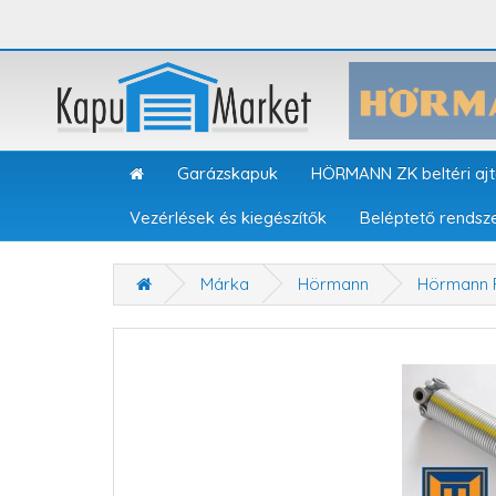
Garázskapuk
HÖRMANN ZK beltéri aj
Vezérlések és kiegészítők
Beléptető rendsz
Márka
Hörmann
Hörmann R