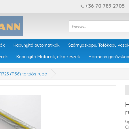
+36 70 789 2705
tók
Kapunyitó automatikák
Szárnyaskapu, Tolókapu vasal
erek
Kapunyitó Motorok, alkatrészek
Hörmann garázskap
725 (R36) torziós rugó
H
r
G
C