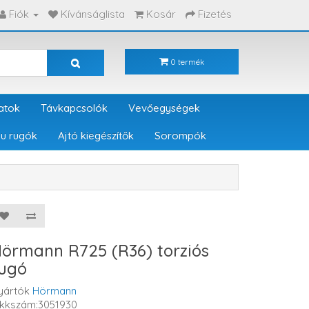
Fiók
Kívánságlista
Kosár
Fizetés
0 termék
atok
Távkapcsolók
Vevőegységek
u rugók
Ajtó kiegészítők
Sorompók
örmann R725 (R36) torziós
ugó
yártók
Hörmann
ikkszám:3051930