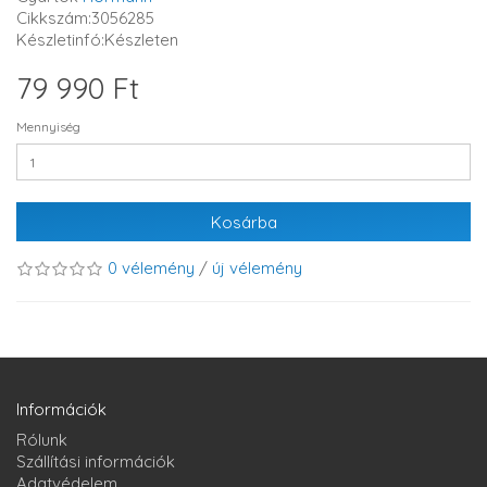
Cikkszám:3056285
Készletinfó:Készleten
79 990 Ft
Mennyiség
Kosárba
0 vélemény
/
új vélemény
Információk
Rólunk
Szállítási információk
Adatvédelem