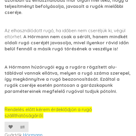
azonban az elhasználódás már olyan mértékű, hogy a
teljesítményt befolyásolja, javasolt a rugók mielőbbi
cseréje.
Az elhasználódott rugó, ha időben nem cseréljük ki, végül
eltörhet.
A Hörmann nem csak a sérült, hanem mindkét
oldali rugó cseréjét javasolja, mivel ilyenkor rövid időn
belül fennáll a másik rugó törésének a veszélye is!
A Hörmann húzórugói egy a rugóra rögzített alu-
táblával vannak ellátva, melyen a rugó száma szerepel,
így megkönnyítve a rugó beazonosítását. Ezáltal a
rugók cseréje esetén pontosan a garázskapunk
paramétereinek megfelelő rugóval tudjuk pótolni.
Rendelés előtt kérem érdeklődjön a rugó
szállíthatóságáról.
Gyártók
Hörmann