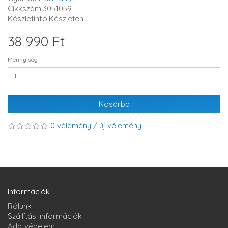
Cikkszám:3051059
Készletinfó:Készleten
38 990 Ft
Mennyiség
Kosárba
0 vélemény
/
új vélemény
Információk
Rólunk
Szállítási információk
Adatvédelem