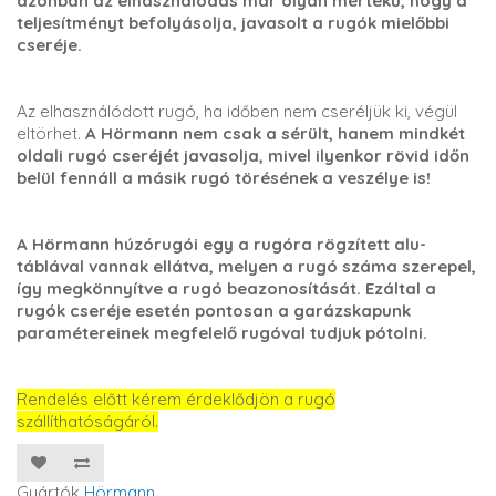
azonban az elhasználódás már olyan mértékű, hogy a
teljesítményt befolyásolja, javasolt a rugók mielőbbi
cseréje.
Az elhasználódott rugó, ha időben nem cseréljük ki, végül
eltörhet.
A Hörmann nem csak a sérült, hanem mindkét
oldali rugó cseréjét javasolja, mivel ilyenkor rövid időn
belül fennáll a másik rugó törésének a veszélye is!
A Hörmann húzórugói egy a rugóra rögzített alu-
táblával vannak ellátva, melyen a rugó száma szerepel,
így megkönnyítve a rugó beazonosítását. Ezáltal a
rugók cseréje esetén pontosan a garázskapunk
paramétereinek megfelelő rugóval tudjuk pótolni.
Rendelés előtt kérem érdeklődjön a rugó
szállíthatóságáról.
Gyártók
Hörmann