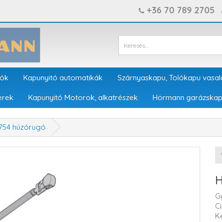
+36 70 789 2705
tók
Kapunyitó automatikák
Szárnyaskapu, Tolókapu vasal
erek
Kapunyitó Motorok, alkatrészek
Hörmann garázskap
754 húzórugó
H
G
C
K