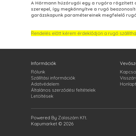
A Hörmann húzórugói egy a rugóra rögzített a
szerepel, így megkönnyítve a rugó beazonosít
garázskapunk paramétereinek megfelelő rugóv
Rendelés előtt kérem érdeklődjön a rugó szállíth
Információk
Vevősz
Rólunk
Kapcso
Szállítási információk
Visszár
Adatvédelem
Honlap
Általános szerződési feltételek
Letöltések
Powered By
Zalaszám Kft.
Kapumarket © 2026