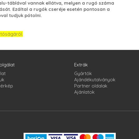
lu-táblával vannak ellátva, melyen a rugó száma
ását. Ezáltal a rugók cseréje esetén pontosan a
al tudjuk pótolni.
atóságáról.
olgálat
Extrák
lat
Gyártók
uk
Ajándékutalványok
térkép
Partner oldalak
Ajánlatok