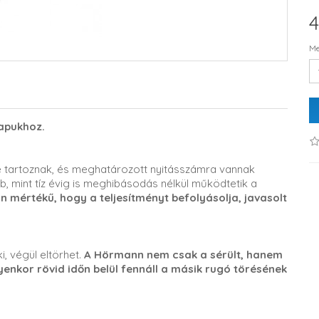
4
Me
apukhoz.
 tartoznak, és meghatározott nyitásszámra vannak
b, mint tíz évig is meghibásodás nélkül működtetik a
mértékű, hogy a teljesítményt befolyásolja, javasolt
i, végül eltörhet.
A Hörmann nem csak a sérült, hanem
lyenkor rövid időn belül fennáll a másik rugó törésének