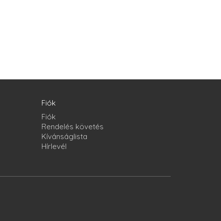
Fiók
Fiók
Rendelés követés
Kívánságlista
Hírlevél