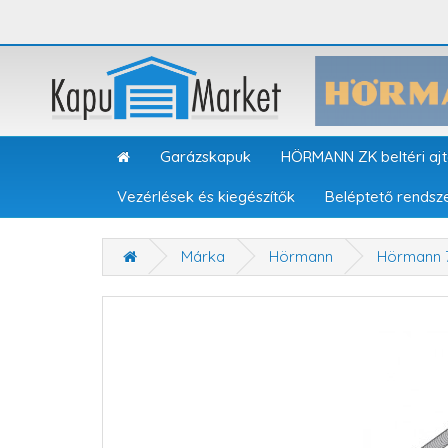
Garázskapuk
HÖRMANN ZK beltéri aj
Vezérlések és kiegészítők
Beléptető rendsz
Márka
Hörmann
Hörmann 