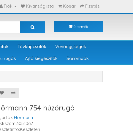
Fiók
Kívánságlista
Kosár
Fizetés
0 termék
atok
Távkapcsolók
Vevőegységek
u rugók
Ajtó kiegészítők
Sorompók
örmann 754 húzórugó
yártók
Hörmann
ikkszám:3051062
észletinfó:Készleten