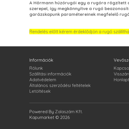
A Hörmann húzórugói egy a rugóra rögzített a
szerepel, így megkönnyítve a rugó beazonosít
garázskapunk paramétereinek megfelelő rugóv
Rendelés előtt kérem érdeklődjön a rugó szállíth
Információk
Vevősz
Rólunk
Kapcso
Szállítási információk
Visszár
Adatvédelem
Honlap
Általános szerződési feltételek
Letöltések
Powered By
Zalaszám Kft.
Kapumarket © 2026