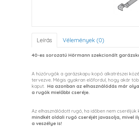
Leírás
Vélemények (0)
40-es sorozatú Hörmann szekcionált garázsk
A húzórugók a garázskapu kopó alkatrészei közé
tervezve. Mégis gyakran előfordul, hogy akár töb
kaput.
Ha azonban az elhasználódás már olyan 
a rugók mielőbbi cseréje.
Az elhasználódott rugó, ha időben nem cseréljük k
mindkét oldali rugó cseréjét javasolja, mivel i
a veszélye is!