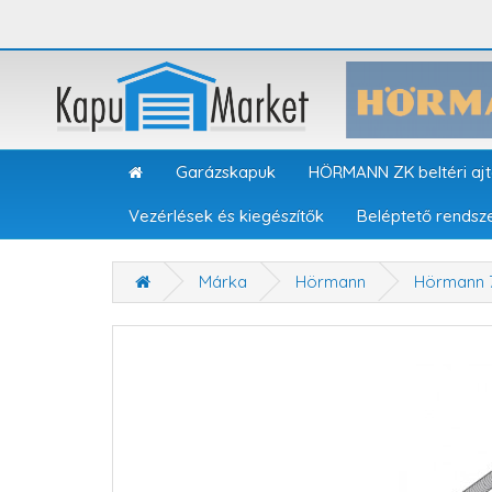
Garázskapuk
HÖRMANN ZK beltéri aj
Vezérlések és kiegészítők
Beléptető rendsz
Márka
Hörmann
Hörmann 