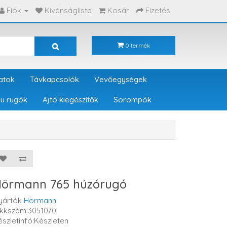
Fiók
Kívánságlista
Kosár
Fizetés
0 termék
atok
Távkapcsolók
Vevőegységek
u rugók
Ajtó kiegészítők
Sorompók
örmann 765 húzórugó
yártók
Hörmann
ikkszám:3051070
észletinfó:Készleten