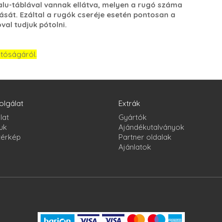
lu-táblával vannak ellátva, melyen a rugó száma
ását. Ezáltal a rugók cseréje esetén pontosan a
al tudjuk pótolni.
atóságáról.
olgálat
Extrák
lat
Gyártók
uk
Ajándékutalványok
térkép
Partner oldalak
Ajánlatok