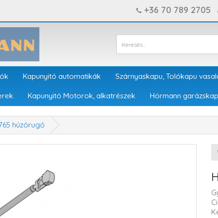
+36 70 789 2705
tók
Kapunyitó automatikák
Szárnyaskapu, Tolókapu vasal
erek
Kapunyitó Motorok, alkatrészek
Hörmann garázskap
765 húzórugó
H
G
C
K