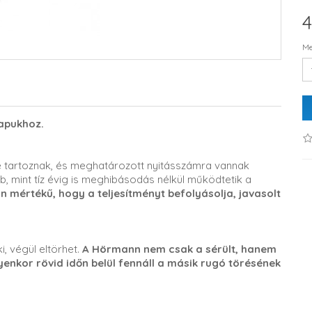
4
Me
apukhoz.
 tartoznak, és meghatározott nyitásszámra vannak
b, mint tíz évig is meghibásodás nélkül működtetik a
mértékű, hogy a teljesítményt befolyásolja, javasolt
i, végül eltörhet.
A Hörmann nem csak a sérült, hanem
lyenkor rövid időn belül fennáll a másik rugó törésének