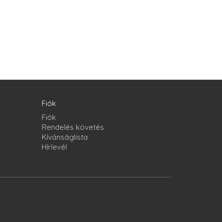
Fiók
Fiók
Rendelés követés
Kívánságlista
Hírlevél