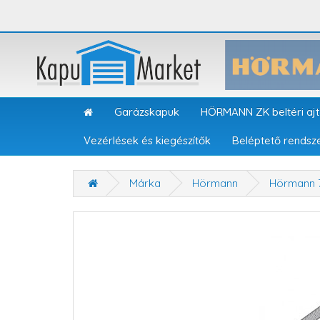
Garázskapuk
HÖRMANN ZK beltéri aj
Vezérlések és kiegészítők
Beléptető rendsz
Márka
Hörmann
Hörmann 