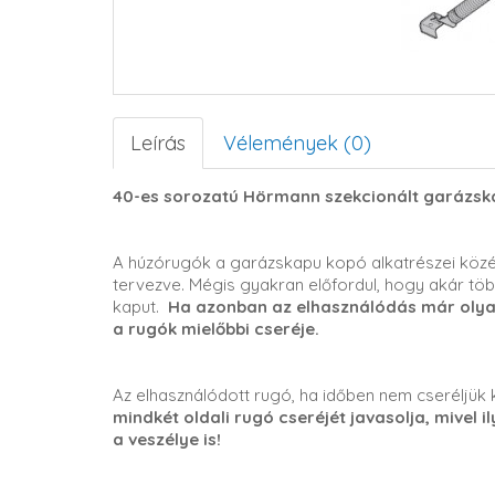
Leírás
Vélemények (0)
40-es sorozatú Hörmann szekcionált garázsk
A húzórugók a garázskapu kopó alkatrészei közé
tervezve. Mégis gyakran előfordul, hogy akár töb
kaput.
Ha azonban az elhasználódás már olyan 
a rugók mielőbbi cseréje.
Az elhasználódott rugó, ha időben nem cseréljük k
mindkét oldali rugó cseréjét javasolja, mivel i
a veszélye is!