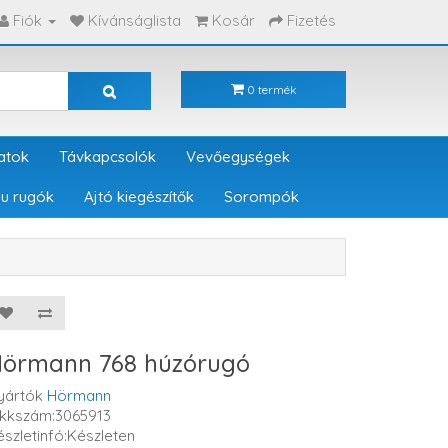
Fiók
Kívánságlista
Kosár
Fizetés
0 termék
atok
Távkapcsolók
Vevőegységek
u rugók
Ajtó kiegészítők
Sorompók
örmann 768 húzórugó
yártók
Hörmann
ikkszám:3065913
észletinfó:Készleten