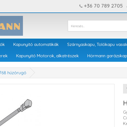
+36 70 789 2705
tók
Kapunyitó automatikák
Szárnyaskapu, Tolókapu vasal
erek
Kapunyitó Motorok, alkatrészek
Hörmann garázskap
768 húzórugó
H
G
C
K