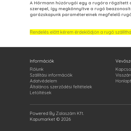
A Hörmann húzórugói egy a rugóra rögzített a
szerepel, így megkönnyítve a rugó beazonosít
garázskapunk paramétereinek megfelelő rugóv
Rendelés előtt kérem érdeklődjön a rugó szállíth
Információk
Vevősz
Rólunk
Kapcso
Szállítási információk
Visszár
Adatvédelem
Honlap
Általános szerződési feltételek
Letöltések
Powered By
Zalaszám Kft.
Kapumarket © 2026