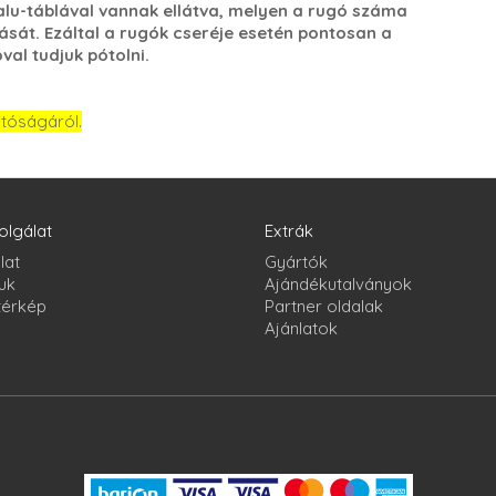
lu-táblával vannak ellátva, melyen a rugó száma
ását. Ezáltal a rugók cseréje esetén pontosan a
al tudjuk pótolni.
atóságáról.
olgálat
Extrák
lat
Gyártók
uk
Ajándékutalványok
térkép
Partner oldalak
Ajánlatok