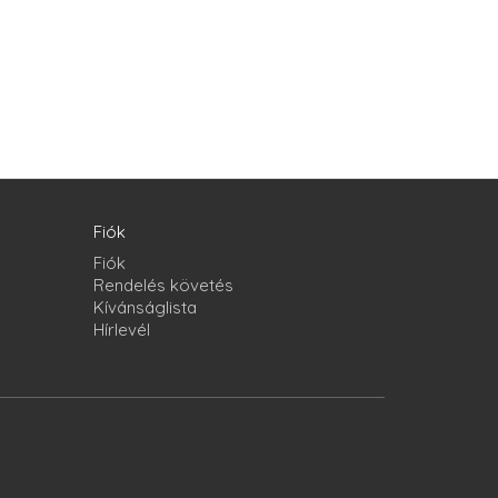
Fiók
Fiók
Rendelés követés
Kívánságlista
Hírlevél