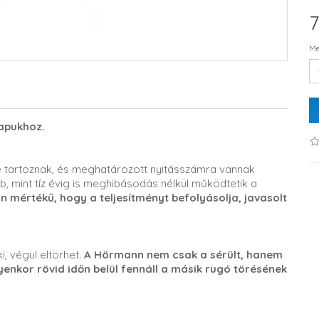
7
Me
apukhoz.
 tartoznak, és meghatározott nyitásszámra vannak
b, mint tíz évig is meghibásodás nélkül működtetik a
mértékű, hogy a teljesítményt befolyásolja, javasolt
i, végül eltörhet.
A Hörmann nem csak a sérült, hanem
lyenkor rövid időn belül fennáll a másik rugó törésének