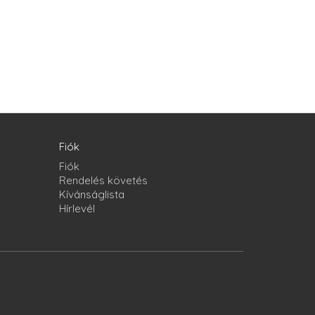
Fiók
Fiók
Rendelés követés
Kívánságlista
Hírlevél