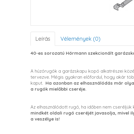
Leírás
Vélemények (0)
40-es sorozatú Hörmann szekcionált garázsk
A húzórugók a garázskapu kopó alkatrészei közé
tervezve. Mégis gyakran előfordul, hogy akár töb
kaput.
Ha azonban az elhasználódás már olyan 
a rugók mielőbbi cseréje.
Az elhasználódott rugó, ha időben nem cseréljük k
mindkét oldali rugó cseréjét javasolja, mivel i
a veszélye is!