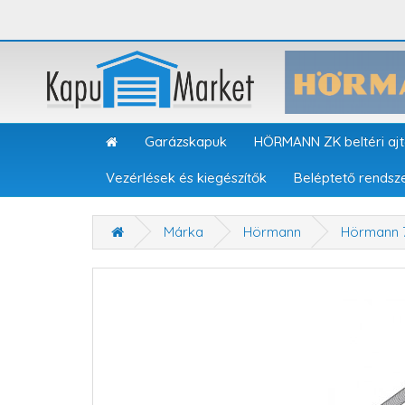
Garázskapuk
HÖRMANN ZK beltéri aj
Vezérlések és kiegészítők
Beléptető rendsz
Márka
Hörmann
Hörmann 