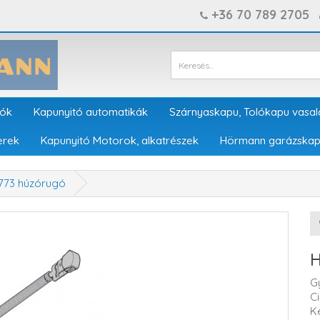
+36 70 789 2705
tók
Kapunyitó automatikák
Szárnyaskapu, Tolókapu vasal
erek
Kapunyitó Motorok, alkatrészek
Hörmann garázskap
773 húzórugó
H
G
C
K