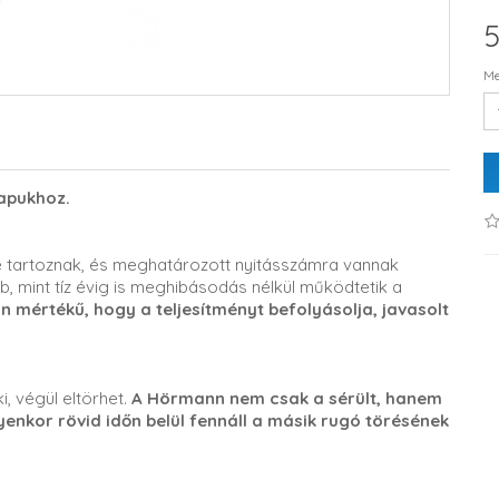
5
Me
apukhoz.
 tartoznak, és meghatározott nyitásszámra vannak
b, mint tíz évig is meghibásodás nélkül működtetik a
mértékű, hogy a teljesítményt befolyásolja, javasolt
i, végül eltörhet.
A Hörmann nem csak a sérült, hanem
lyenkor rövid időn belül fennáll a másik rugó törésének