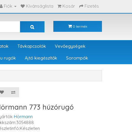
Fiók
Kívánságlista
Kosár
Fizetés
0 termék
atok
Távkapcsolók
Vevőegységek
u rugók
Ajtó kiegészítők
Sorompók
örmann 773 húzórugó
yártók
Hörmann
ikkszám:3054888
észletinfó:Készleten