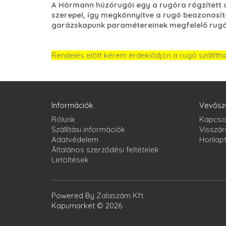
A Hörmann húzórugói egy a rugóra rögzített a
szerepel, így megkönnyítve a rugó beazonosít
garázskapunk paramétereinek megfelelő rugóv
Rendelés előtt kérem érdeklődjön a rugó szállíth
Információk
Vevősz
Rólunk
Kapcso
Szállítási információk
Visszár
Adatvédelem
Honlap
Általános szerződési feltételek
Letöltések
Powered By
Zalaszám Kft.
Kapumarket © 2026