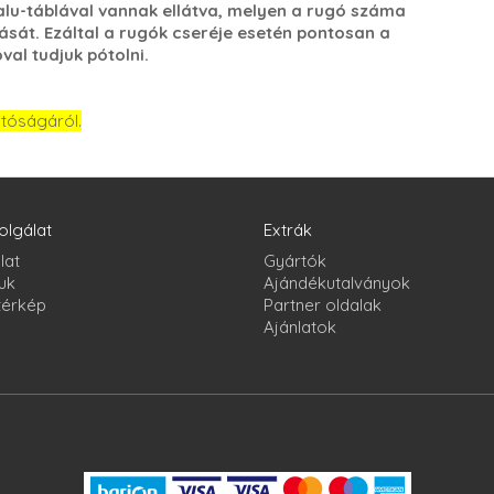
lu-táblával vannak ellátva, melyen a rugó száma
ását. Ezáltal a rugók cseréje esetén pontosan a
al tudjuk pótolni.
atóságáról.
olgálat
Extrák
lat
Gyártók
uk
Ajándékutalványok
térkép
Partner oldalak
Ajánlatok