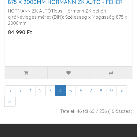
875 X 2000MM HÖRMANN ZK AJTÓ - FEHÉR
HÖRMANN ZK AJTÓTípus: Hörmann ZK beltéri
ajtóNévleges méret (DIN): Szélesség x Magasság 875 x
2000mm..
84 990 Ft
|<
<
1
2
3
4
5
6
7
8
9
>
>|
Tételek 46 től 60 / 236 (16 összes)