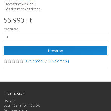
Cikkszám:3056282
Készletinfó:Készleten
55 990 Ft
Mennyiség
Kosárba
0 vélemény
/
új vélemény
Információk
Rólunk
Szállítási információk
Adatvédelem