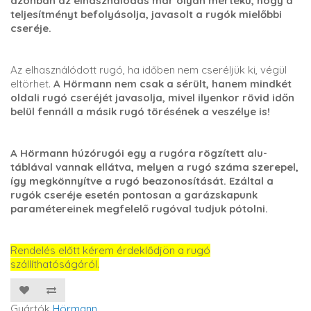
azonban az elhasználódás már olyan mértékű, hogy a
teljesítményt befolyásolja, javasolt a rugók mielőbbi
cseréje.
Az elhasználódott rugó, ha időben nem cseréljük ki, végül
eltörhet.
A Hörmann nem csak a sérült, hanem mindkét
oldali rugó cseréjét javasolja, mivel ilyenkor rövid időn
belül fennáll a másik rugó törésének a veszélye is!
A Hörmann húzórugói egy a rugóra rögzített alu-
táblával vannak ellátva, melyen a rugó száma szerepel,
így megkönnyítve a rugó beazonosítását. Ezáltal a
rugók cseréje esetén pontosan a garázskapunk
paramétereinek megfelelő rugóval tudjuk pótolni.
Rendelés előtt kérem érdeklődjön a rugó
szállíthatóságáról.
Gyártók
Hörmann