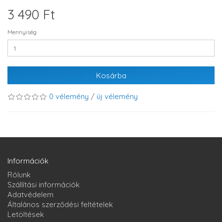
3 490 Ft
Mennyiség
Kosárba
0 vélemény
/
új vélemény
Információk
Rólunk
Szállítási információk
Adatvédelem
Általános szerződési feltételek
Letöltések