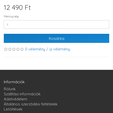
12 490 Ft
Mennyiség
Kosárba
0 vélemény
/
új vélemény
Információk
Rólunk
Szállítási információk
Adatvédelem
Általános szerződési feltételek
Letöltések