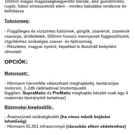
100mm magas magasságkiegyenlítő blende, alsó gumitömítés,
rugók, hátsó sínösszekötő elem - mindez kalodába rendezve és
befóliázva
Tokcsomag:
- Függőleges és vízszintes futósínek, görgők, zsanérok, zsanérok
csavarjai, drótkötelek, 500mm hosszú mennyezeti függesztőszett,
rögzítéshez szükséges csavar- és tiplicsomag
- Részletes, magyar nyelvű, képekkel is illusztrált beépítési
útmutató
OPCIÓK:
Motorszett:
- Hörmann háromféle választható meghajtásfej, kevlárszíjas
motorsín, 1-2db rádióadóval (motortípustól
függően,
SupraMatic
és
ProMatic
meghajtás készlet csak egy 4
csatornás távirányítót tartalmaz)
Biztonsági kiegészítők:
-
Áramszüneti szükségkioldó
(ha nincs másik bejárási
lehetőség)
- Hörmann EL301 infrasorompó
(rácsukás elleni védelemhez)