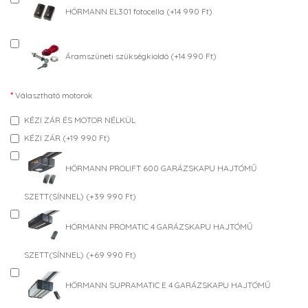
HÖRMANN EL301 fotocella (+14 990 Ft)
Áramszüneti szükségkioldó (+14 990 Ft)
Választható motorok
KÉZI ZÁR ÉS MOTOR NÉLKÜL
KÉZI ZÁR (+19 990 Ft)
HÖRMANN PROLIFT 600 GARÁZSKAPU HAJTÓMŰ
SZETT(SÍNNEL) (+39 990 Ft)
HÖRMANN PROMATIC 4 GARÁZSKAPU HAJTÓMŰ
SZETT(SÍNNEL) (+69 990 Ft)
HÖRMANN SUPRAMATIC E 4 GARÁZSKAPU HAJTÓMŰ