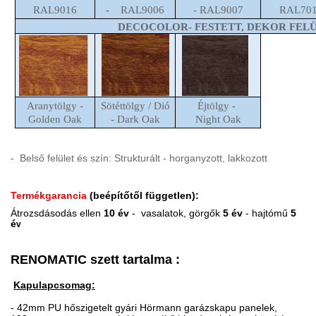
RAL9016
- RAL9006
- RAL9007
RAL70
DECOCOLOR- FESTETT, DEKOR FEL
Aranytölgy -
Sötéttölgy / Dió
Éjtölgy -
Golden Oak
- Dark Oak
Night Oak
Belső felület és szín: Strukturált - horganyzott, lakkozott
-
Termékgarancia
(beépítőtől független):
Átrozsdásodás ellen
10 év
- vasalatok,
görgők
5 év
- hajtómű
5
é
v
RENOMATIC szett tartalma :
Kapulapcsomag:
- 42mm PU hőszigetelt gyári Hörmann garázskapu panelek,