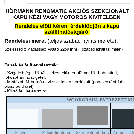
HÖRMANN RENOMATIC AKCIÓS SZEKCIONÁLT
KAPU KÉZI VAGY MOTOROS KIVITELBEN
Rendelés előtt kérem érdeklődjön a kapu
szállíthatóságáról
Rendelési méret
(teljes szabad nyílás mérete):
Szélesség x Magasság:
4000 x 2250 mm
(~szabad áthajtási méret)
Panel- és felületválaszték:
- Szigeteltség: LPU42 - teljes felületén 42mm PU-habosított,
fokozottan hőszigetelt
- Mintázat: M-bordás - vízszintesen bordázott (panelenként 1db
plusz bordával)
- Külső felület és szín:
WOODGRAIN- FAEREZETT M
Fehér -
Feháraluminium
Szürkealuminium
Antracitszü