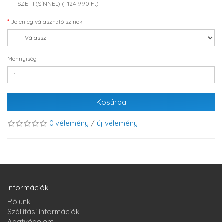
SZETT(SÍNNEL) (+124 990 Ft)
Jelenleg válaszható színek
Mennyiség
Kosárba
0 vélemény
/
új vélemény
Információk
Rólunk
Szállítási információk
Adatvédelem