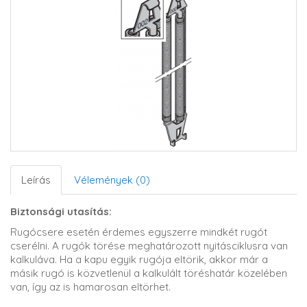
Leírás
Vélemények (0)
Biztonsági utasítás:
Rugócsere esetén érdemes egyszerre mindkét rugót
cserélni. A rugók törése meghatározott nyitásciklusra van
kalkuláva. Ha a kapu egyik rugója eltörik, akkor már a
másik rugó is közvetlenül a kalkulált töréshatár közelében
van, így az is hamarosan eltörhet.