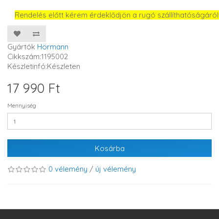
Rendelés előtt kérem érdeklődjön a rugó szállíthatóságáról
Gyártók
Hörmann
Cikkszám:1195002
Készletinfó:Készleten
17 990 Ft
Mennyiség
Kosárba
0 vélemény
/
új vélemény