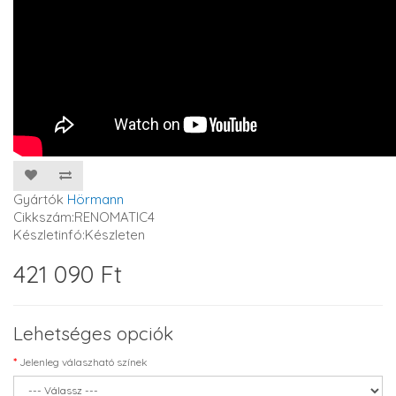
Gyártók
Hörmann
Cikkszám:RENOMATIC4
Készletinfó:Készleten
421 090 Ft
Lehetséges opciók
Jelenleg válaszható színek