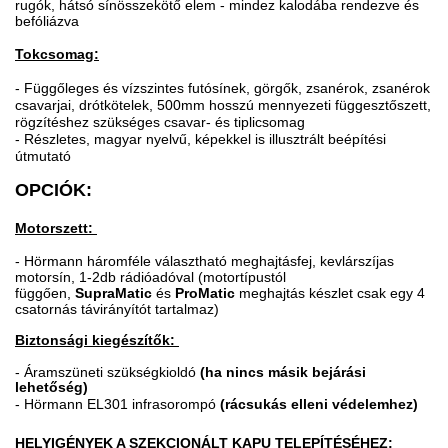
rugók, hátsó sínösszekötő elem - mindez kalodába rendezve és
befóliázva
Tokcsomag:
- Függőleges és vízszintes futósínek, görgők, zsanérok, zsanérok
csavarjai, drótkötelek, 500mm hosszú mennyezeti függesztőszett,
rögzítéshez szükséges csavar- és tiplicsomag
- Részletes, magyar nyelvű, képekkel is illusztrált beépítési
útmutató
OPCIÓK:
Motorszett:
- Hörmann háromféle választható meghajtásfej, kevlárszíjas
motorsín, 1-2db rádióadóval (motortípustól
függően,
SupraMatic
és
ProMatic
meghajtás készlet csak egy 4
csatornás távirányítót tartalmaz)
Biztonsági kiegészítők:
-
Áramszüneti szükségkioldó
(ha nincs másik bejárási
lehetőség)
- Hörmann EL301 infrasorompó
(rácsukás elleni védelemhez)
HELYIGÉNYEK A SZEKCIONÁLT KAPU TELEPÍTÉSÉHEZ: