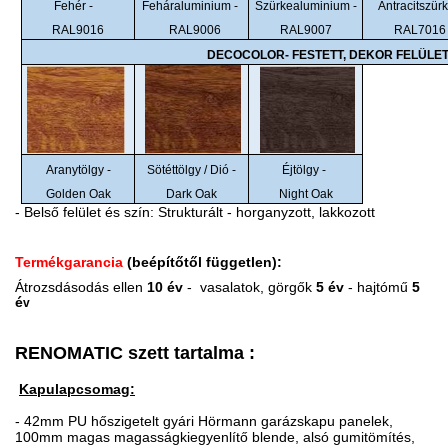
Fehér -
Feháraluminium -
Szürkealuminium -
Antracitszürk
RAL9016
RAL9006
RAL9007
RAL7016
DECOCOLOR- FESTETT, DEKOR FELÜLE
Aranytölgy -
Sötéttölgy / Dió -
Éjtölgy -
Golden Oak
Dark Oak
Night Oak
- Belső felület és szín: Strukturált - horganyzott, lakkozott
Termékgarancia
(beépítőtől független):
Átrozsdásodás ellen
10 év
- vasalatok,
görgők
5 év
- hajtómű
5
é
v
RENOMATIC szett tartalma :
Kapulapcsomag:
- 42mm PU hőszigetelt gyári Hörmann garázskapu panelek,
100mm magas magasságkiegyenlítő blende, alsó gumitömítés,