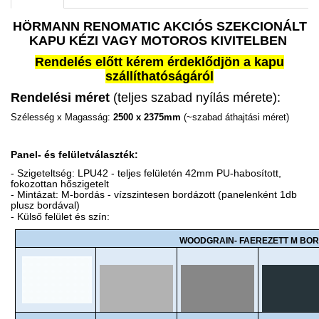
HÖRMANN RENOMATIC AKCIÓS SZEKCIONÁLT
KAPU KÉZI VAGY MOTOROS KIVITELBEN
Rendelés előtt kérem érdeklődjön a kapu
szállíthatóságáról
Rendelési méret
(teljes szabad nyílás mérete):
Szélesség x Magasság:
2500 x 2375mm
(~szabad áthajtási méret)
Panel- és felületválaszték:
- Szigeteltség: LPU42 - teljes felületén 42mm PU-habosított,
fokozottan hőszigetelt
- Mintázat: M-bordás - vízszintesen bordázott (panelenként 1db
plusz bordával)
- Külső felület és szín:
WOODGRAIN- FAEREZETT M BO