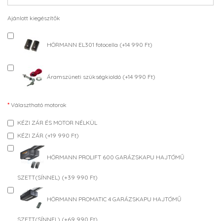
Ajánlott kiegészítők
HÖRMANN EL301 fotocella (+14 990 Ft)
Áramszüneti szükségkioldó (+14 990 Ft)
Választható motorok
KÉZI ZÁR ÉS MOTOR NÉLKÜL
KÉZI ZÁR (+19 990 Ft)
HÖRMANN PROLIFT 600 GARÁZSKAPU HAJTÓMŰ
SZETT(SÍNNEL) (+39 990 Ft)
HÖRMANN PROMATIC 4 GARÁZSKAPU HAJTÓMŰ
SZETT(SÍNNEL) (+69 990 Ft)