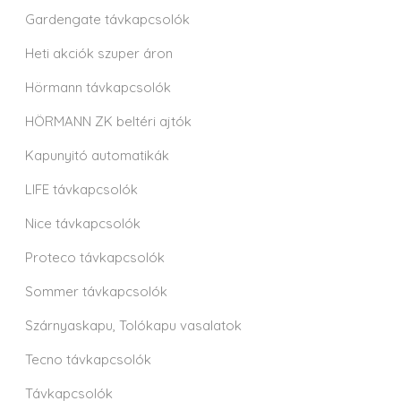
Gardengate távkapcsolók
Heti akciók szuper áron
Hörmann távkapcsolók
HÖRMANN ZK beltéri ajtók
Kapunyitó automatikák
LIFE távkapcsolók
Nice távkapcsolók
Proteco távkapcsolók
Sommer távkapcsolók
Szárnyaskapu, Tolókapu vasalatok
Tecno távkapcsolók
Távkapcsolók