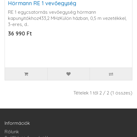
Hörmann RE 1 vevőegység
RE 1 egycsatornás vevőegység hörmann
kapunyitókhoz433,2 MHzKülön házban, 0,5 m vezetékkel,
3-eres, d..
36 990 Ft
Tételek 1 től 2 / 2 (1 összes)
Információk
Rólunk