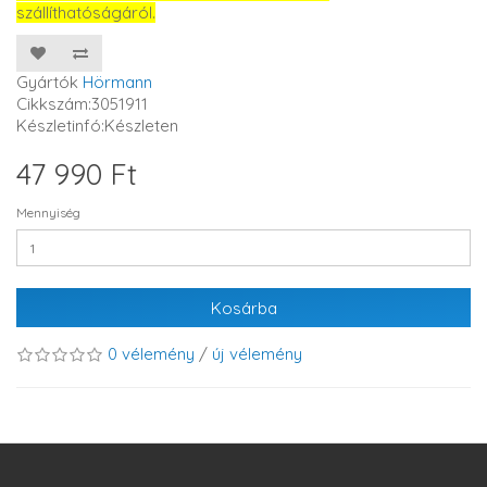
szállíthatóságáról.
Gyártók
Hörmann
Cikkszám:3051911
Készletinfó:Készleten
47 990 Ft
Mennyiség
Kosárba
0 vélemény
/
új vélemény