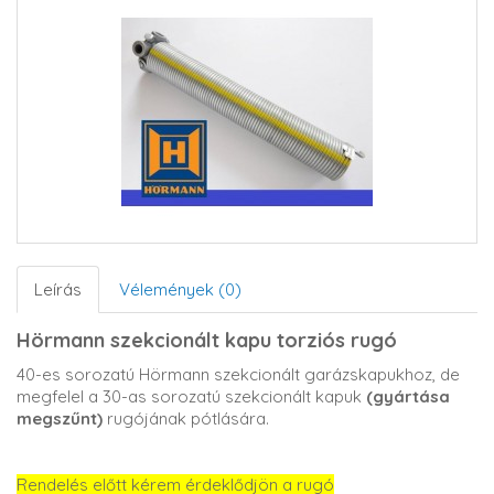
Leírás
Vélemények (0)
Hörmann szekcionált kapu torziós rugó
40-es sorozatú Hörmann szekcionált garázskapukhoz, de
megfelel a 30-as sorozatú szekcionált kapuk
(gyártása
megszűnt)
rugójának pótlására.
Rendelés előtt kérem érdeklődjön a rugó