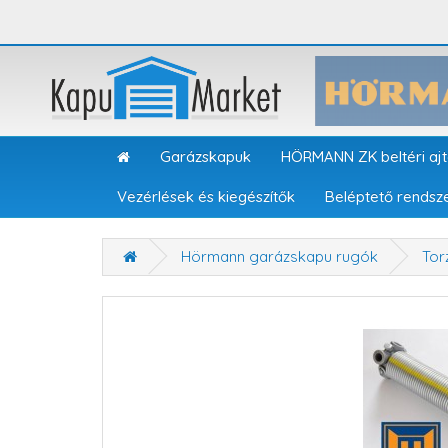
Garázskapuk
HÖRMANN ZK beltéri aj
Vezérlések és kiegészítők
Beléptető rendsz
Hörmann garázskapu rugók
Tor