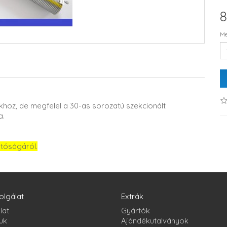
8
Me
hoz, de megfelel a 30-as sorozatú szekcionált
a.
atóságáról.
olgálat
Extrák
lat
Gyártók
uk
Ajándékutalványok