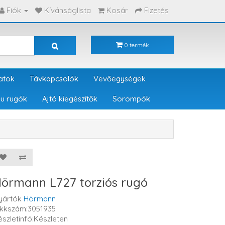
Fiók
Kívánságlista
Kosár
Fizetés
0 termék
atok
Távkapcsolók
Vevőegységek
u rugók
Ajtó kiegészítők
Sorompók
örmann L727 torziós rugó
yártók
Hörmann
ikkszám:3051935
észletinfó:Készleten