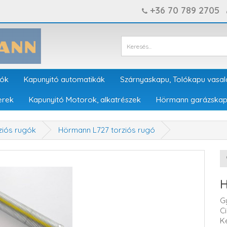
+36 70 789 2705
tók
Kapunyitó automatikák
Szárnyaskapu, Tolókapu vasal
erek
Kapunyitó Motorok, alkatrészek
Hörmann garázskap
ziós rugók
Hörmann L727 torziós rugó
H
G
C
K