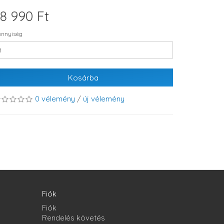
8 990 Ft
nnyiség
Kosárba
0 vélemény
/
új vélemény
Fiók
Fiók
Rendelés követés