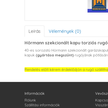
Leírás
Vélemények (0)
Hörmann szekcionált kapu torziós rugó
40-es sorozatú Hörmann szekcionált garázskapuk
kapuk
(gyártása megszűnt)
rugójának pótlásár
Rendelés előtt kérem érdeklődjön a rugó szállíth
Információk
Vevősz
Rólunk
Kapcso
Szállítási információk
Visszár