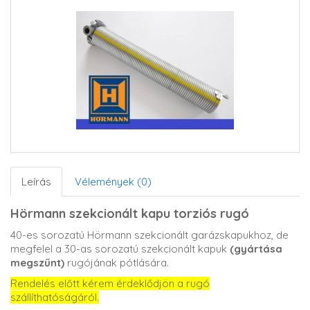
Leírás
Vélemények (0)
Hörmann szekcionált kapu torziós rugó
40-es sorozatú Hörmann szekcionált garázskapukhoz, de
megfelel a 30-as sorozatú szekcionált kapuk
(gyártása
megszűnt)
rugójának pótlására.
Rendelés előtt kérem érdeklődjön a rugó
szállíthatóságáról.