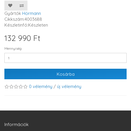
Gyártók
Hörmann
Cikkszám:4003688
Készletinfó:Készleten
132 990 Ft
Mennyiség
Kosárba
0 vélemény
/
új vélemény
Információk